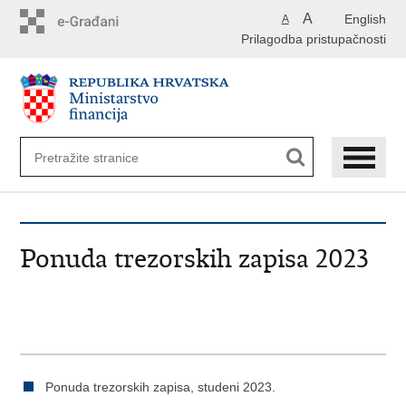
Preskoči
A
English
A
na
Prilagodba pristupačnosti
glavni
sadržaj
Ponuda trezorskih zapisa 2023
Ponuda trezorskih zapisa, studeni 2023.