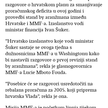
razgovore o hrvatskom planu za smanjivanje
proračunskog deficita u ovoj godini i
provedbi stand by aranžmana između
Hrvatske i MMF-a. Izaslanstvo vodi
ministar financija Ivan Šuker.
"Hrvatsko izaslanstvo koje vodi ministar
Šuker sastaje se ovoga tjedna s
dužnosnicima MMF-a u Washingtonu kako
bi nastavili razgovore o prvoj reviziji stand
by aranžmana", rekla je glasnogovornica
MMF-a Lucie Mboto Fouda.
"Posebice će se razgovori usredotočiti na
rebalans proračuna za 2005. koji priprema
hrvatska Vlada", rekla je ona.
Misija MMF-a je početkom lipnja tijekom