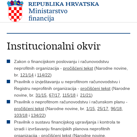
Institucionalni okvir
Zakon o financijskom poslovanju i računovodstvu
neprofitnih organizacija -
pročišćeni tekst
(Narodne novine,
br.
121/14
i
114/22
)
​Pravilnik o izvještavanju u neprofitnom računovodstvu i
Registru neprofitnih organizacija -
pročišćeni tekst
(Narodne
novine, br.
31/15
,
67/17
,
115/18
i
21/21
)
Pravilnik o neprofitnom računovodstvu i računskom planu -
pročišćeni tekst
(Narodne novine, br.
1/15
,
25/17
,
96/18
,
103/18
i
134/22
)
Pravilnik o sustavu financijskog upravljanja i kontrola te
izradi i izvršavanju financijskih planova neprofitnih
organizacija -
pročišćeni tekst
(Narodne novine,