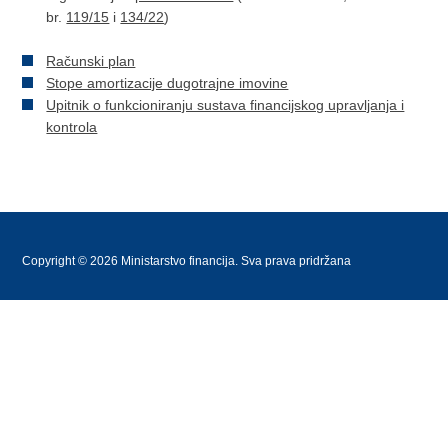
br.
119/15
i
134/22
)
Računski plan
Stope amortizacije dugotrajne imovine
Upitnik o funkcioniranju sustava financijskog upravljanja i
kontrola
Copyright © 2026 Ministarstvo financija. Sva prava pridržana