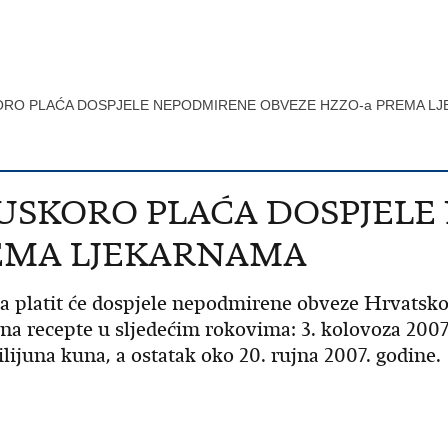
KORO PLAĆA DOSPJELE NEPODMIRENE OBVEZE HZZO-a PREMA L
 USKORO PLAĆA DOSPJEL
REMA LJEKARNAMA
ica platit će dospjele nepodmirene obveze Hrvatsk
a recepte u sljedećim rokovima: 3. kolovoza 2007
lijuna kuna, a ostatak oko 20. rujna 2007. godine.