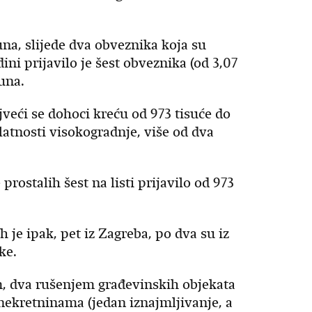
na, slijede dva obveznika koja su
ini prijavilo je šest obveznika (od 3,07
kuna.
veći se dohoci kreću od 973 tisuće do
elatnosti visokogradnje, više od dva
prostalih šest na listi prijavilo od 973
h je ipak, pet iz Zagreba, po dva su iz
ke.
m, dva rušenjem građevinskih objekata
 nekretninama (jedan iznajmljivanje, a