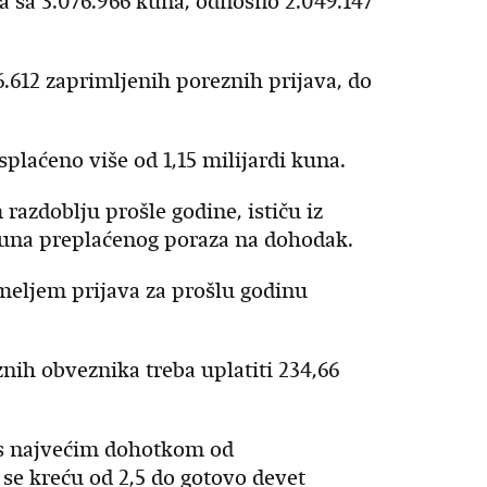
a sa 3.076.966 kuna, odnosno 2.049.147
612 zaprimljenih poreznih prijava, do
splaćeno više od 1,15 milijardi kuna.
 razdoblju prošle godine, ističu iz
 kuna preplaćenog poraza na dohodak.
meljem prijava za prošlu godinu
ih obveznika treba uplatiti 234,66
a s najvećim dohotkom od
 se kreću od 2,5 do gotovo devet