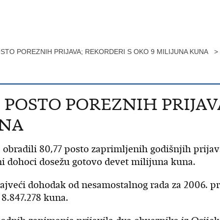
OSTO POREZNIH PRIJAVA; REKORDERI S OKO 9 MILIJUNA KUNA >
0 POSTO POREZNIH PRIJAV
UNA
 obradili 80,77 posto zaprimljenih godišnjih prij
ni dohoci dosežu gotovo devet milijuna kuna.
veći dohodak od nesamostalnog rada za 2006. prija
 8.847.278 kuna.