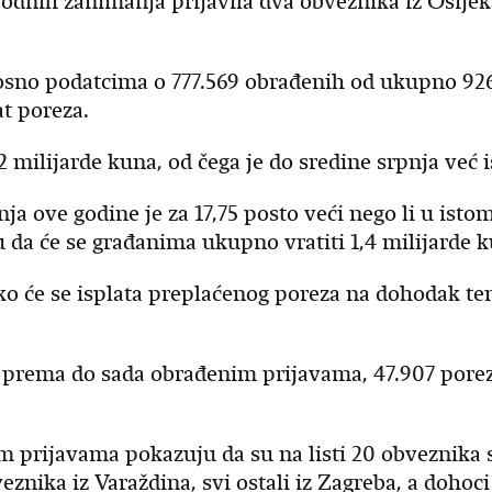
odnih zanimanja prijavila dva obveznika iz Osijek
no podatcima o 777.569 obrađenih od ukupno 926.
at poreza.
2 milijarde kuna, od čega je do sredine srpnja već i
a ove godine je za 17,75 posto veći nego li u istom
u da će se građanima ukupno vratiti 1,4 milijarde
ko će se isplata preplaćenog poreza na dohodak te
prema do sada obrađenim prijavama, 47.907 porezn
nim prijavama pokazuju da su na listi 20 obveznik
znika iz Varaždina, svi ostali iz Zagreba, a dohoci