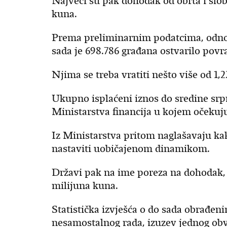
Najveći su pak dohodak od obrta i slob
kuna.
Prema preliminarnim podatcima, odnos
sada je 698.786 građana ostvarilo povr
Njima se treba vratiti nešto više od 1,2
Ukupno isplaćeni iznos do sredine srpnj
Ministarstva financija u kojem očekuj
Iz Ministarstva pritom naglašavaju ka
nastaviti uobičajenom dinamikom.
Državi pak na ime poreza na dohodak, 
milijuna kuna.
Statistička izvješća o do sada obrađe
nesamostalnog rada, izuzev jednog obve