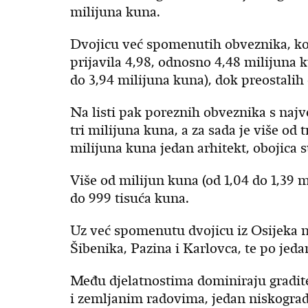
milijuna kuna.
Dvojicu već spomenutih obveznika, koja
prijavila 4,98, odnosno 4,48 milijuna k
do 3,94 milijuna kuna), dok preostalih d
Na listi pak poreznih obveznika s naj
tri milijuna kuna, a za sada je više od
milijuna kuna jedan arhitekt, obojica s
Više od milijun kuna (od 1,04 do 1,39 mi
do 999 tisuća kuna.
Uz već spomenutu dvojicu iz Osijeka na l
Šibenika, Pazina i Karlovca, te po jeda
Među djelatnostima dominiraju gradite
i zemljanim radovima, jedan niskogradn