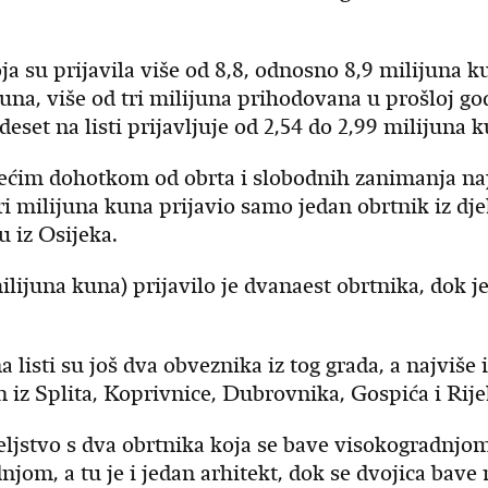
 su prijavila više od 8,8, odnosno 8,9 milijuna ku
una, više od tri milijuna prihodovana u prošloj god
eset na listi prijavljuje od 2,54 do 2,99 milijuna 
većim dohotkom od obrta i slobodnih zanimanja naj
 tri milijuna kuna prijavio samo jedan obrtnik iz dj
u iz Osijeka.
lijuna kuna) prijavilo je dvanaest obrtnika, dok je 
isti su još dva obveznika iz tog grada, a najviše i
n iz Splita, Koprivnice, Dubrovnika, Gospića i Rije
ljstvo s dva obrtnika koja se bave visokogradnjo
jom, a tu je i jedan arhitekt, dok se dvojica bave