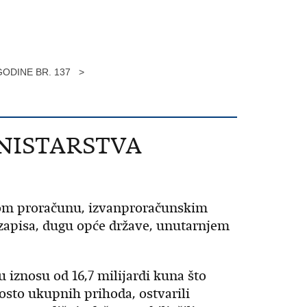
GODINE BR. 137 >
INISTARSTVA
avnom proračunu, izvanproračunskim
h zapisa, dugu opće države, unutarnjem
iznosu od 16,7 milijardi kuna što
posto ukupnih prihoda, ostvarili