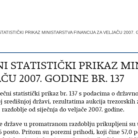
TATISTIČKI PRIKAZ MINISTARSTVA FINANCIJA ZA VELJAČU 2007. 
I STATISTIČKI PRIKAZ M
ČU 2007. GODINE BR. 137
sečni statistički prikaz br. 137 s podacima o drž
 središnjoj državi, rezultatima aukcija trezorski
razdoblje od siječnja do veljače 2007. godine.
e države u promatranom razdoblju prikupljeni su u 
,6 posto. Pritom su porezni prihodi, koji čine 57,0 