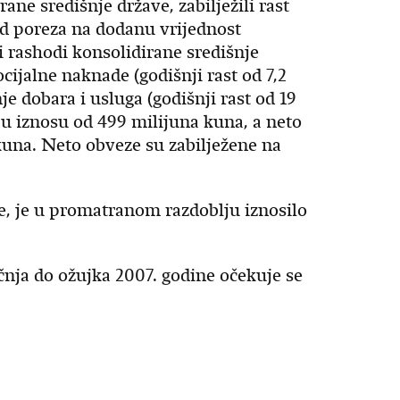
ane središnje države, zabilježili rast
od poreza na dodanu vrijednost
ni rashodi konsolidirane središnje
ocijalne naknade (godišnji rast od 7,2
je dobara i usluga (godišnji rast od 19
 u iznosu od 499 milijuna kuna, a neto
kuna. Neto obveze su zabilježene na
e, je u promatranom razdoblju iznosilo
ečnja do ožujka 2007. godine očekuje se