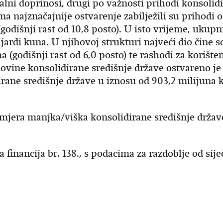
jalni doprinosi, drugi po važnosti prihodi konsolidir
 najznačajnije ostvarenje zabilježili su prihodi 
e (godišnji rast od 10,8 posto). U isto vrijeme, ukup
jardi kuna. U njihovoj strukturi najveći dio čine s
 (godišnji rast od 6,0 posto) te rashodi za korišten
movine konsolidirane središnje države ostvareno je
irane središnje države u iznosu od 903,2 milijuna 
mjera manjka/viška konsolidirane središnje držav
a financija br. 138., s podacima za razdoblje od sij