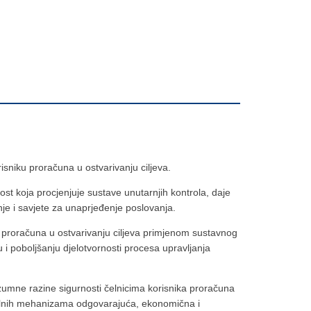
isniku proračuna u ostvarivanju ciljeva.
nost koja procjenjuje sustave unutarnjih kontrola, daje
nje i savjete za unaprjeđenje poslovanja.
 proračuna u ostvarivanju ciljeva primjenom sustavnog
u i poboljšanju djelotvornosti procesa upravljanja
razumne razine sigurnosti čelnicima korisnika proračuna
rolnih mehanizama odgovarajuća, ekonomična i