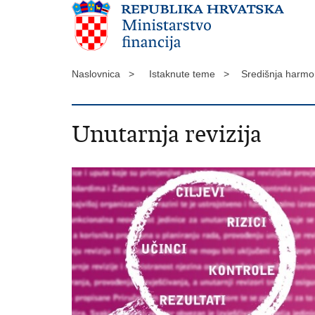
Naslovnica >
Istaknute teme >
Središnja harmo
Unutarnja revizija