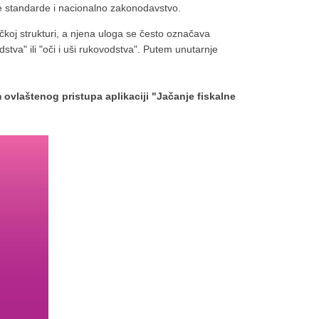
e standarde i nacionalno zakonodavstvo.
čkoj strukturi, a njena uloga se često označava
va" ili "oči i uši rukovodstva". Putem unutarnje
m ovlaštenog pristupa aplikaciji "Jačanje fiskalne