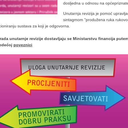
dosljedna u odnosu na općepriznat
Unutarnja revizija je pomoć upravlja
sintagmom "produžena ruka rukovodst
cioniranju sustava za koji je odgovorna.
n rada unutarnje revizije dostavljaju se Ministarstvu financija pute
jedećoj
poveznici