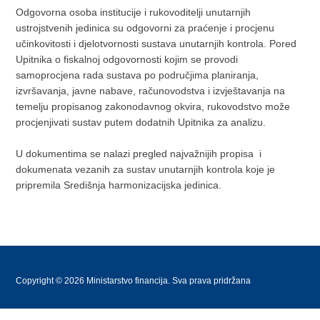
Odgovorna osoba institucije i rukovoditelji unutarnjih
ustrojstvenih jedinica su odgovorni za praćenje i procjenu
učinkovitosti i djelotvornosti sustava unutarnjih kontrola. Pored
Upitnika o fiskalnoj odgovornosti kojim se provodi
samoprocjena rada sustava po područjima planiranja,
izvršavanja, javne nabave, računovodstva i izvještavanja na
temelju propisanog zakonodavnog okvira, rukovodstvo može
procjenjivati sustav putem dodatnih Upitnika za analizu.
U dokumentima se nalazi pregled najvažnijih propisa i
dokumenata vezanih za sustav unutarnjih kontrola koje je
pripremila Središnja harmonizacijska jedinica.
Copyright © 2026 Ministarstvo financija. Sva prava pridržana