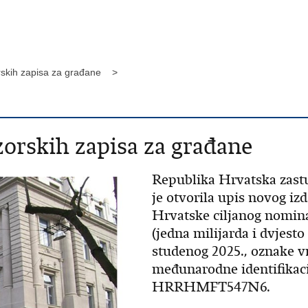
orskih zapisa za građane >
zorskih zapisa za građane
Republika Hrvatska zastu
je otvorila upis novog iz
Hrvatske ciljanog nomin
(jedna milijarda i dvjest
studenog 2025., oznake 
međunarodne identifikac
HRRHMFT547N6.