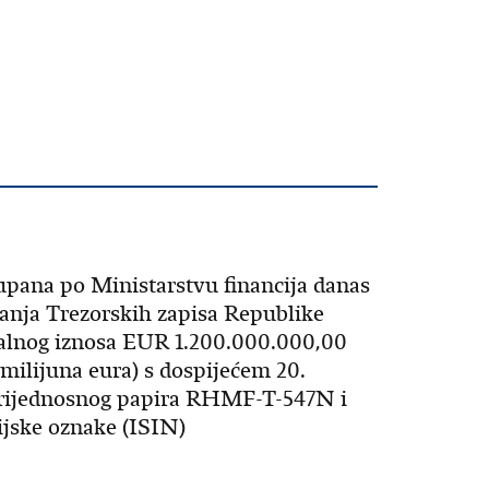
pana po Ministarstvu financija danas
danja Trezorskih zapisa Republike
alnog iznosa EUR 1.200.000.000,00
o milijuna eura) s dospijećem 20.
vrijednosnog papira RHMF-T-547N i
ijske oznake (ISIN)