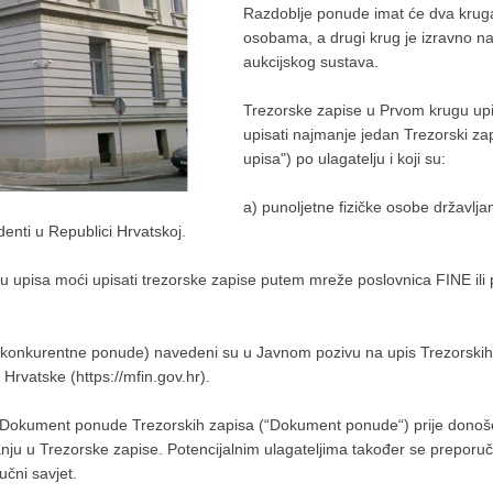
Razdoblje ponude imat će dva kruga 
osobama, a drugi krug je izravno n
aukcijskog sustava.
Trezorske zapise u Prvom krugu upisa
upisati najmanje jedan Trezorski z
upisa") po ulagatelju i koji su:
a) punoljetne fizičke osobe državljan
identi u Republici Hrvatskoj.
gu upisa moći upisati trezorske zapise putem mreže poslovnica FINE ili 
nekonkurentne ponude) navedeni su u Javnom pozivu na upis Trezorskih 
Hrvatske (https://mfin.gov.hr).
u Dokument ponude Trezorskih zapisa (“Dokument ponude“) prije donoše
anju u Trezorske zapise. Potencijalnim ulagateljima također se preporuč
učni savjet.