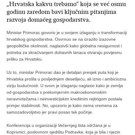
„Hrvatska kakvu trebamo“ koja se već osmu
godinu zaredom bavi ključnim pitanjima
razvoja domaćeg gospodarstva.
Ministar Primorac govorio je u svojem izlaganju o transformaciji
hrvatskog gospodarstva. Osvrnuo se na izrazito izazovne
geopolitičke okolnosti, naglasivši kako globalna nesigurnost i
potreba za skraćivanjem dobavnih lanaca otvaraju povijesnu
priliku za Hrvatsku.
Uz to, ministar Primorac dao je detaljan presjek puta koji je
Hrvatska prošla u posljednjem desetljeću, ali iznio i ambicioznu
viziju budućnosti. U svom je izlaganju naglasio kako je zemlja
od gospodarstva s prekomjernim makroekonomskim
neravnotežama i neinvesticijskim kreditnim rejtingom postala
primjer stabilnosti. No, upozorio je kako nema vremena za
samozadovoljstvo jer pravi posao tek počinje.
Konferencija u organizaciji Večernjeg lista održana je u
Koprivnici, poslovnom sjedištu Podravke, koja je bila i njezin