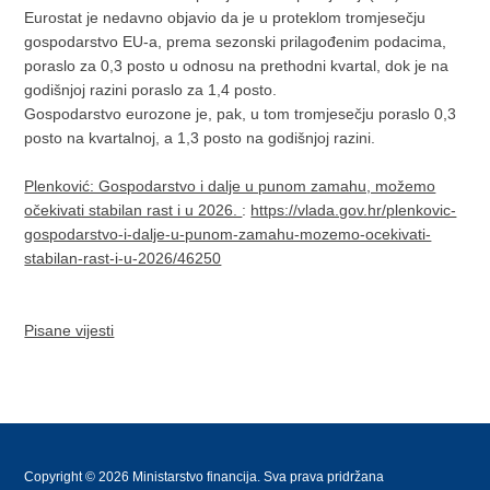
Eurostat je nedavno objavio da je u proteklom tromjesečju
gospodarstvo EU-a, prema sezonski prilagođenim podacima,
poraslo za 0,3 posto u odnosu na prethodni kvartal, dok je na
godišnjoj razini poraslo za 1,4 posto.
Gospodarstvo eurozone je, pak, u tom tromjesečju poraslo 0,3
posto na kvartalnoj, a 1,3 posto na godišnjoj razini.
Plenković: Gospodarstvo i dalje u punom zamahu, možemo
očekivati stabilan rast i u 2026.
:
https://vlada.gov.hr/plenkovic-
gospodarstvo-i-dalje-u-punom-zamahu-mozemo-ocekivati-
stabilan-rast-i-u-2026/46250
Pisane vijesti
Copyright © 2026 Ministarstvo financija. Sva prava pridržana