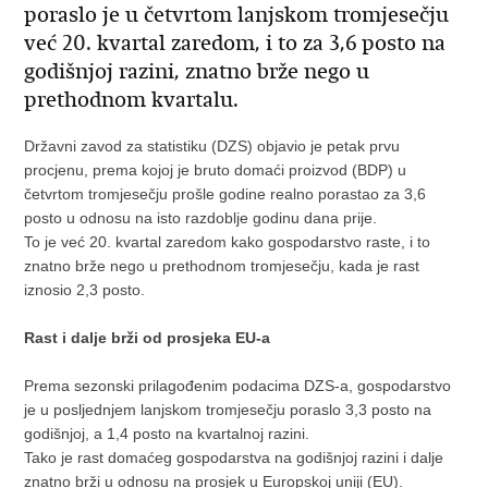
poraslo je u četvrtom lanjskom tromjesečju
već 20. kvartal zaredom, i to za 3,6 posto na
godišnjoj razini, znatno brže nego u
prethodnom kvartalu.
Državni zavod za statistiku (DZS) objavio je petak prvu
procjenu, prema kojoj je bruto domaći proizvod (BDP) u
četvrtom tromjesečju prošle godine realno porastao za 3,6
posto u odnosu na isto razdoblje godinu dana prije.
To je već 20. kvartal zaredom kako gospodarstvo raste, i to
znatno brže nego u prethodnom tromjesečju, kada je rast
iznosio 2,3 posto.
Rast i dalje brži od prosjeka EU-a
Prema sezonski prilagođenim podacima DZS-a, gospodarstvo
je u posljednjem lanjskom tromjesečju poraslo 3,3 posto na
godišnjoj, a 1,4 posto na kvartalnoj razini.
Tako je rast domaćeg gospodarstva na godišnjoj razini i dalje
znatno brži u odnosu na prosjek u Europskoj uniji (EU).