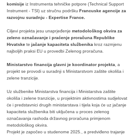
komisije
iz Instrumenta tehničke potpore (Technical Support
Instrument - TSI) uz stručnu podršku
Francuske agencije za
razvojnu suradnju - Expertise France.
Ciljevi projekta jesu unaprjeđenje
metodološkog okvira za
zeleno označavanje i praćenje proračuna Republike
Hrvatske
te
jačanje kapaciteta službenika
kroz razmjenu
najboljih praksi EU u provedbi Zelenog proračuna.
Ministarstvo financija glavni je koordinator projekta
, a
projekt se provodi u suradnji s Ministarstvom zaštite okoliša i
zelene tranzicije.
Uz službenike Ministarstva financija i Ministarstva zaštite
okoliša i zelene tranzicije, u projektnim aktivnostima sudjelovat
će i predstavnici drugih ministarstava i tijela koja će uz jačanje
kapaciteta službenika biti uključena u proces zelenog
označavanja rashoda državnog proračuna primjenom
metodološkog okvira.
Projekt je započeo u studenome 2025., a predviđeno trajanje