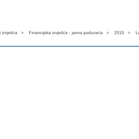
 i izvješća >
Financijska izvješća - javna poduzeća >
2015 >
L