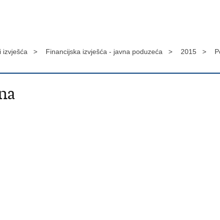
 i izvješća >
Financijska izvješća - javna poduzeća >
2015 >
P
na