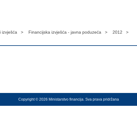
 i izvješća >
Financijska izvješća - javna poduzeća >
2012 >
Copyright © 2026 Ministarstvo financija. Sva prava pridržana