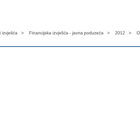
 i izvješća >
Financijska izvješća - javna poduzeća >
2012 >
O