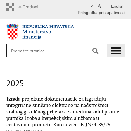
Preskoči
A
English
A
na
Prilagodba pristupačnosti
glavni
sadržaj
2025
Izrada projektne dokumentacije za izgradnju
integrirane sunčane elektrane na nadstrešnici
stalnog graničnog prijelaza za međunarodni promet
putnika i roba s inspekcijskim službama u
cestovnom prometu Karasovići - E-JN/4-85/25