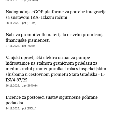
05.12.2025. | zip (2954kb)
Nadogradnja eGOP platforme za potrebe integracije
sa sustavom IRA- Izlazni računi
28.11.2025. | pdf (519kb)
Nabava promotivnih materijala u svrhu promicanja
financijske pismenosti
27.11.2025. | pdf (458kb)
Vanjski upravljački elektro ormar za pumpe
hidrostanice na stalnom graničnom prijelazu za
međunarodni promet putnika i roba s inspekcijskim
službama u cestovnom prometu Stara Gradiška - E-
JN/4-97/25
26.11.2025. | zip (2640kb)
Licence za postojeći sustav sigurnosne pohrane
podataka
24.11.2025. | pdf (150kb)