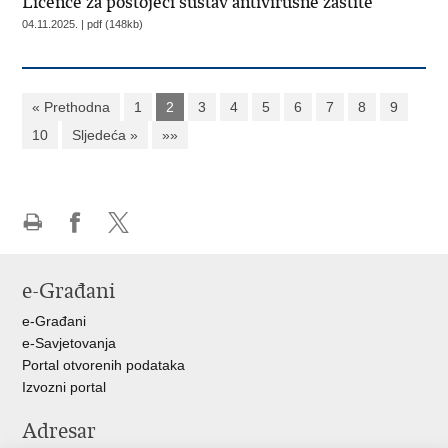
Licence za postojeći sustav antivirusne zaštite
04.11.2025. | pdf (148kb)
« Prethodna
1
2
3
4
5
6
7
8
9
10
Sljedeća »
»»
Ispiši
Podijeli
Podijeli
stranicu
na
na
e-Građani
Facebooku
X-
u
e-Građani
e-Savjetovanja
Portal otvorenih podataka
Izvozni portal
Adresar