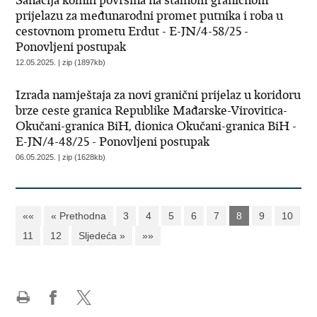
Sanacija kolnih površina na stalnom graničnom
prijelazu za međunarodni promet putnika i roba u
cestovnom prometu Erdut - E-JN/4-58/25 -
Ponovljeni postupak
12.05.2025. | zip (1897kb)
Izrada namještaja za novi granični prijelaz u koridoru
brze ceste granica Republike Mađarske-Virovitica-
Okučani-granica BiH, dionica Okučani-granica BiH -
E-JN/4-48/25 - Ponovljeni postupak
06.05.2025. | zip (1628kb)
««
« Prethodna
3
4
5
6
7
8
9
10
11
12
Sljedeća »
»»
Ispiši
Podijeli
Podijeli