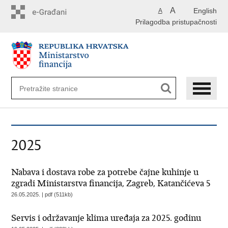
Preskoči
A
English
A
na
Prilagodba pristupačnosti
glavni
sadržaj
2025
Nabava i dostava robe za potrebe čajne kuhinje u
zgradi Ministarstva financija, Zagreb, Katančićeva 5
26.05.2025. | pdf (511kb)
Servis i održavanje klima uređaja za 2025. godinu