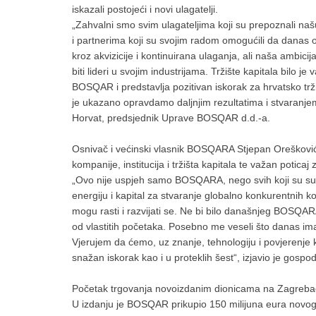
iskazali postojeći i novi ulagatelji.
„Zahvalni smo svim ulagateljima koji su prepoznali naš
i partnerima koji su svojim radom omogućili da danas
kroz akvizicije i kontinuirana ulaganja, ali naša ambicij
biti lideri u svojim industrijama. Tržište kapitala bilo
BOSQAR i predstavlja pozitivan iskorak za hrvatsko trž
je ukazano opravdamo daljnjim rezultatima i stvaranjem
Horvat, predsjednik Uprave BOSQAR d.d.-a.
Osnivač i većinski vlasnik BOSQARA Stjepan Orešković 
kompanije, institucija i tržišta kapitala te važan poticaj
„Ovo nije uspjeh samo BOSQARA, nego svih koji su su
energiju i kapital za stvaranje globalno konkurentnih k
mogu rasti i razvijati se. Ne bi bilo današnjeg BOSQA
od vlastitih početaka. Posebno me veseli što danas ima
Vjerujem da ćemo, uz znanje, tehnologiju i povjerenje ko
snažan iskorak kao i u proteklih šest“, izjavio je gospo
Početak trgovanja novoizdanim dionicama na Zagrebačk
U izdanju je BOSQAR prikupio 150 milijuna eura novog 