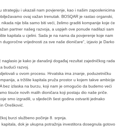
u strategiju i ukazali nam povjerenje, kao i našim zaposlenicima
 obilježavamo ovaj važan trenutak. BOSQAR je rastao organski,
a nikada nije bila samo biti veći, želimo graditi kompanije koje će
 je važan partner našeg razvoja, a uspjeh ove ponude nadilazi sam
ište kapitala u cjelini. Sada je na nama da povjerenje koje nam
 dugoročne vrijednosti za sve naše dioničare“, izjavio je Darko
naglasio je kako je današnji događaj rezultat zajedničkog rada
 za budući razvoj.
djelovali u ovom procesu. Hrvatska ima znanje, poduzetničku
ompanija, a tržište kapitala pruža prostor u kojem takve ambicije
RA bez izlaska na burzu, koji nam je omogućio da budemo veći
mo tisuće novih malih dioničara koji postaju dio naše priče.
je smo izgradili, u sljedećih šest godina ostvariti jednako
din Orešković.
oj burzi službeno počinje 8. srpnja.
kapitala, dok je ukupna potražnja investitora dosegnula gotovo