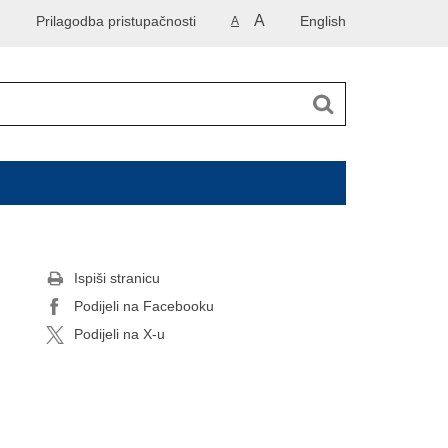
A
Prilagodba pristupačnosti
English
A
Ispiši stranicu
Podijeli na Facebooku
Podijeli na X-u