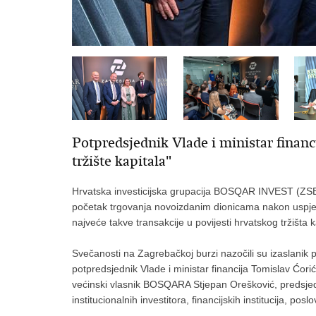
Potpredsjednik Vlade i ministar financ
tržište kapitala"
Hrvatska investicijska grupacija BOSQAR INVEST (ZSE
početak trgovanja novoizdanim dionicama nakon uspj
najveće takve transakcije u povijesti hrvatskog tržišta k
Svečanosti na Zagrebačkoj burzi nazočili su izaslanik
potpredsjednik Vlade i ministar financija Tomislav Ćor
većinski vlasnik BOSQARA Stjepan Orešković, predsj
institucionalnih investitora, financijskih institucija, posl