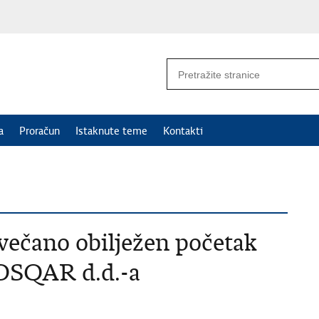
a
Proračun
Istaknute teme
Kontakti
večano obilježen početak
OSQAR d.d.-a