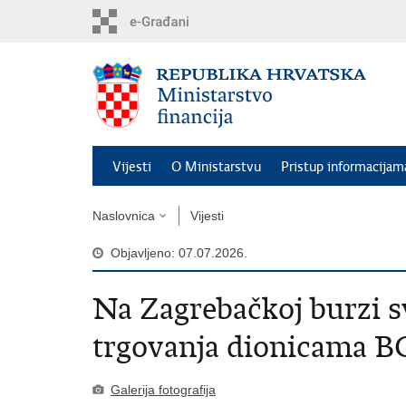
Preskoči
na
glavni
sadržaj
Vijesti
O Ministarstvu
Pristup informacijam
Naslovnica
Vijesti
Objavljeno: 07.07.2026.
Na Zagrebačkoj burzi s
trgovanja dionicama B
Galerija fotografija