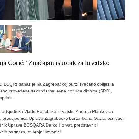
ija Ćorić: "Značajan iskorak za hrvatsko
: BSQR) danas je na Zagrebačkoj burzi svečano obilježila
ešno provedene sekundarne javne ponude dionica (SPO),
apitala.
 predsjednika Vlade Republike Hrvatske Andreja Plenkovića,
ić, predsjednica Uprave Zagrebačke burze Ivana Gažić, osnivač i
ednik Uprave BOSQARA Darko Horvat, predstavnici
ovnih partnera, te brojni uzvanici.