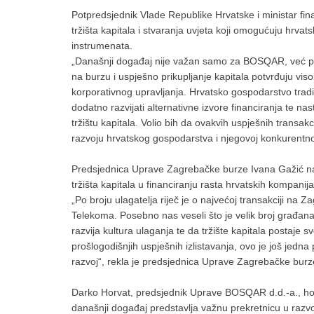
Potpredsjednik Vlade Republike Hrvatske i ministar fi
tržišta kapitala i stvaranja uvjeta koji omogućuju hrva
instrumenata.
„Današnji događaj nije važan samo za BOSQAR, već pred
na burzu i uspješno prikupljanje kapitala potvrđuju visok
korporativnog upravljanja. Hrvatsko gospodarstvo tradi
dodatno razvijati alternativne izvore financiranja te nas
tržištu kapitala. Volio bih da ovakvih uspješnih transa
razvoju hrvatskog gospodarstva i njegovoj konkurentnost
Predsjednica Uprave Zagrebačke burze Ivana Gažić nag
tržišta kapitala u financiranju rasta hrvatskih kompani
„Po broju ulagatelja riječ je o najvećoj transakciji na 
Telekoma. Posebno nas veseli što je velik broj građana
razvija kultura ulaganja te da tržište kapitala postaje 
prošlogodišnjih uspješnih izlistavanja, ovo je još jedna p
razvoj“, rekla je predsjednica Uprave Zagrebačke burz
Darko Horvat, predsjednik Uprave BOSQAR d.d.-a., 
današnji događaj predstavlja važnu prekretnicu u razv