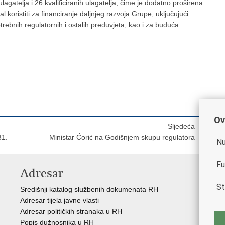
agatelja i 26 kvalificiranih ulagatelja, čime je dodatno proširena
koristiti za financiranje daljnjeg razvoja Grupe, uključujući
otrebnih regulatornih i ostalih preduvjeta, kao i za buduća
Ov
Sljedeća
31.
Ministar Ćorić na Godišnjem skupu regulatora
Nu
Fu
Adresar
K
St
Središnji katalog službenih dokumenata RH
Vl
Adresar tijela javne vlasti
Hrv
Adresar političkih stranaka u RH
Ure
Popis dužnosnika u RH
Por