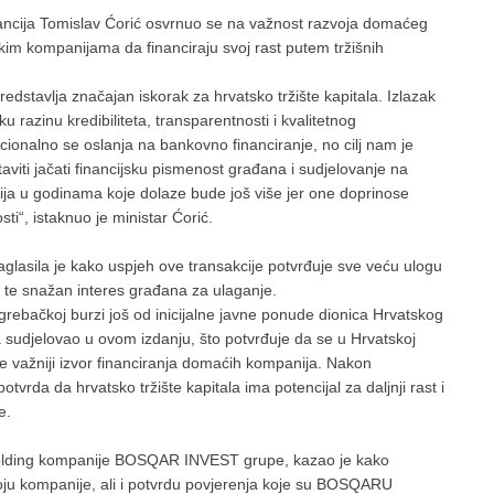
nancija Tomislav Ćorić osvrnuo se na važnost razvoja domaćeg
tskim kompanijama da financiraju svoj rast putem tržišnih
stavlja značajan iskorak za hrvatsko tržište kapitala. Izlazak
u razinu kredibiliteta, transparentnosti i kvalitetnog
cionalno se oslanja na bankovno financiranje, no cilj nam je
taviti jačati financijsku pismenost građana i sudjelovanje na
kcija u godinama koje dolaze bude još više jer one doprinose
i“, istaknuo je ministar Ćorić.
lasila je kako uspjeh ove transakcije potvrđuje sve veću ulogu
ja te snažan interes građana za ulaganje.
Zagrebačkoj burzi još od inicijalne javne ponude dionica Hrvatskog
 sudjelovao u ovom izdanju, što potvrđuje da se u Hrvatskoj
sve važniji izvor financiranja domaćih kompanija. Nakon
otvrda da hrvatsko tržište kapitala ima potencijal za daljnji rast i
e.
holding kompanije BOSQAR INVEST grupe, kazao je kako
oju kompanije, ali i potvrdu povjerenja koje su BOSQARU