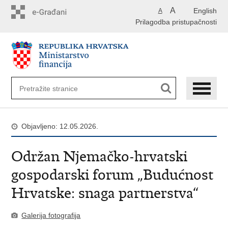
Preskoči
A
English
A
na
Prilagodba pristupačnosti
glavni
sadržaj
Objavljeno: 12.05.2026.
Održan Njemačko-hrvatski
gospodarski forum „Budućnost
Hrvatske: snaga partnerstva“
Galerija fotografija