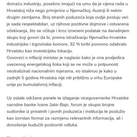
domaću industriju, posebno imajući na umu da je cijena rada u
Hrvatskoj niža nego primjerice u Njemačkoj, Austriji ili nekim
drugim zemljama. Broj stranih poduzeća koja ovdje posluju već
je sada respektabilan, uz njihove pozitivne dojmove i ostvarena
očekivanja, što se očituje i kroz izneseni podatak na današnjem
skupu koji govori da bi, prema istraživanju Njemačko-hrvatske
industrijske i trgovinske komore, 92 % tvrtki ponovno odabralo
Hrvatsku kao investicijsku lokaciju.
Govoreći o inflaciji ministar je naglasio kako je ona posljedica
uvezenog energetskog šoka koji se ne može u potpunosti
neutralizirati nacionalnim mjerama, no istaknuo je kako u
zadnjih 5 godina Hrvatska nije niti približno u vrhu Europske
unije po kumulativnoj inflaciji.
Uz ostale održane panele te izlaganje viceguvernerke Hrvatske
narodne banke Ivane Jakir-Bajo, forum je okupio brojne
sudionike iz privatnih i javnih poduzeća i institucija te poslužio
kao izvrstan format za razmjenu relevantnih informacija, ali i
donošenje budućih poslovnih odluka.