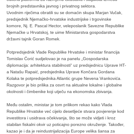
brojnih predstavnika javnog i privatnog sektora.
Uvodnim riječima obratili su se domaćin skupa Marjan Vučak,
predsjednik Njemačko-hrvatske industrijske i trgovinske
komore, Nj. E. Pascal Hector, veleposlanik Savezne Republike
Njemačke u Hrvatskoj, te uime Ministarstva gospodarstva
državni tajnik Goran Romek.
Potpredsjednik Vlade Republike Hrvatske i ministar financija
Tomislav Ćorić sudjelovao je na panelu „Gospodarska
diplomacija: arhitektura stabilnosti“ uz predsjednicu Uprave HT-
a Natašu Rapaić, predsjednika Uprave Končara Gordana
Kolaka te potpredsjednika Atlantic grupe Nevena Vrankovića.
Razgovor je bio prilika za osvrt na aktualne lokalne i globalne
okolnosti i čimbenike koji utječu na ekonomska zbivanja.
Među ostalim, ministar je tom prilikom rekao kako Vlada
Republike Hrvatske već cijelo desetljeće stvara povjerenje kod
investitora i usidrava očekivanja, što se može vidjeti i kroz
stabilan fiskalni okvir uz poticajno porezno okruženje. Također,
kazao je i da je reindustrijalizacija Europe velika šansa za