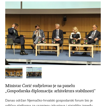
Ministar Ćorić sudjelovao je na panelu
„Gospodarska diplomacija: arhitektura stabilnosti“
Danas održan Njemačko-hrvatski gospodarski forum bio je
odlična platforma za razmjenu iskustava i stajališta između