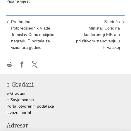
Pisane vijesti
Prethodna
Sljedeća
Potpredsjednik Vlade
Ministar Ćorić na
Tomislav Ćorić dodijelio
konferenciji EIB-a o
nagradu T portala za
priuštivom stanovanju u
vizionara godine
Hrvatskoj
Ispiši
Podijeli
Podijeli
stranicu
na
na
e-Građani
Facebooku
X-
u
e-Građani
e-Savjetovanja
Portal otvorenih podataka
Izvozni portal
Adresar