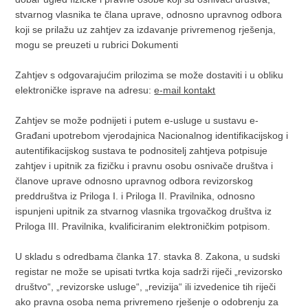
stvarnog vlasnika te člana uprave, odnosno upravnog odbora
koji se prilažu uz zahtjev za izdavanje privremenog rješenja,
mogu se preuzeti u rubrici Dokumenti
Zahtjev s odgovarajućim prilozima se može dostaviti i u obliku
elektroničke isprave na adresu:
e-mail kontakt
Zahtjev se može podnijeti i putem e-usluge u sustavu e-
Građani upotrebom vjerodajnica Nacionalnog identifikacijskog i
autentifikacijskog sustava te podnositelj zahtjeva potpisuje
zahtjev i upitnik za fizičku i pravnu osobu osnivače društva i
članove uprave odnosno upravnog odbora revizorskog
preddruštva iz Priloga I. i Priloga II. Pravilnika, odnosno
ispunjeni upitnik za stvarnog vlasnika trgovačkog društva iz
Priloga III. Pravilnika, kvalificiranim elektroničkim potpisom.
U skladu s odredbama članka 17. stavka 8. Zakona, u sudski
registar ne može se upisati tvrtka koja sadrži riječi „revizorsko
društvo“, „revizorske usluge“, „revizija“ ili izvedenice tih riječi
ako pravna osoba nema privremeno rješenje o odobrenju za