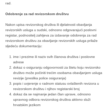
rad.
Odobrenje za rad revizorskom društvu
Nakon upisa revizorskog društva ili djelatnosti obavljanja
revizorskih usluga u sudski, odnosno odgovarajući poslovni
registar, podnositelj zahtjeva za izdavanje odobrenja za rad
revizorskom društvu za obavljanje revizorskih usluga prilaže
sljedeću dokumentaciju:
ime i prezime ili naziv svih članova društva i poslovne
adrese
dokaz o osiguranju odgovornosti za štetu koju revizorsko
društvo može počiniti trećim osobama obavljanjem usluga
revizije (preslika police osiguranja)
popis i uvjerenje o radnom statusu ovlaštenih revizora u
revizorskom društvu i njihov registarski broj
dokaz da se najmanje jedan član uprave, odnosno
upravnog odbora revizorskog društva aktivno služi
hrvatskim jezikom