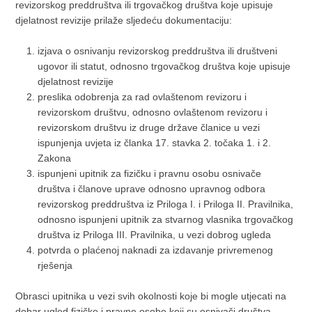
revizorskog preddruštva ili trgovačkog društva koje upisuje
djelatnost revizije prilaže sljedeću dokumentaciju:
izjava o osnivanju revizorskog preddruštva ili društveni
ugovor ili statut, odnosno trgovačkog društva koje upisuje
djelatnost revizije
preslika odobrenja za rad ovlaštenom revizoru i
revizorskom društvu, odnosno ovlaštenom revizoru i
revizorskom društvu iz druge države članice u vezi
ispunjenja uvjeta iz članka 17. stavka 2. točaka 1. i 2.
Zakona
ispunjeni upitnik za fizičku i pravnu osobu osnivače
društva i članove uprave odnosno upravnog odbora
revizorskog preddruštva iz Priloga I. i Priloga II. Pravilnika,
odnosno ispunjeni upitnik za stvarnog vlasnika trgovačkog
društva iz Priloga III. Pravilnika, u vezi dobrog ugleda
potvrda o plaćenoj naknadi za izdavanje privremenog
rješenja
Obrasci upitnika u vezi svih okolnosti koje bi mogle utjecati na
dobar ugled fizičke i pravne osobe koji su osnivači društva,