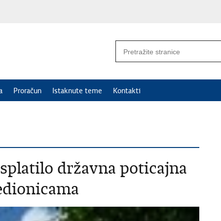
a
Proračun
Istaknute teme
Kontakti
isplatilo državna poticajna
edionicama