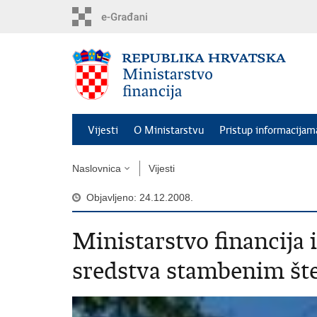
Preskoči
na
glavni
sadržaj
Vijesti
O Ministarstvu
Pristup informacijam
Naslovnica
Vijesti
Objavljeno: 24.12.2008.
Ministarstvo financija 
sredstva stambenim št