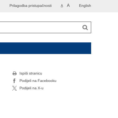
A
Prilagodba pristupačnosti
English
A
Ispiši stranicu
Podijeli na Facebooku
Podijeli na X-u