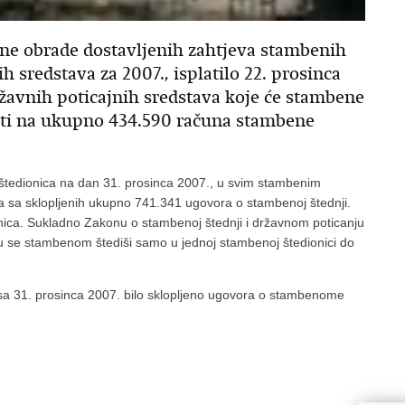
ene obrade dostavljenih zahtjeva stambenih
h sredstava za 2007., isplatilo 22. prosinca
žavnih poticajnih sredstava koje će stambene
iti na ukupno 434.590 računa stambene
tedionica na dan 31. prosinca 2007., u svim stambenim
a sa sklopljenih ukupno 741.341 ugovora o stambenoj štednji.
nica. Sukladno Zakonu o stambenoj štednji i državnom poticanju
ju se stambenom štediši samo u jednoj stambenoj štedionici do
sa 31. prosinca 2007. bilo sklopljeno ugovora o stambenome