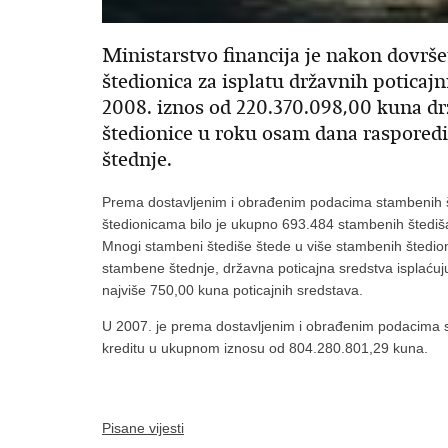
Ministarstvo financija je nakon dovrš
štedionica za isplatu državnih poticajni
2008. iznos od 220.370.098,00 kuna dr
štedionice u roku osam dana raspored
štednje.
Prema dostavljenim i obrađenim podacima stambenih š
štedionicama bilo je ukupno 693.484 stambenih štediš
Mnogi stambeni štediše štede u više stambenih štedio
stambene štednje, državna poticajna sredstva isplaću
najviše 750,00 kuna poticajnih sredstava.
U 2007. je prema dostavljenim i obrađenim podacima 
kreditu u ukupnom iznosu od 804.280.801,29 kuna.
Pisane vijesti