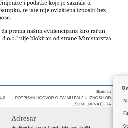
injenice i podatke koje je saznala u
upku, te iste nije ovlaštena iznositi bez
nose.
 da prema našim evidencijama žiro račun
d.o.o." nije blokiran od strane Ministarstva
Ov
Sljedeća
4,6
POTPISAN UGOVOR O ZAJMU PAL2 U IZNOSU OD
Nu
150 MILIJUNA EURA
Fu
Adresar
K
St
Središnji katalog službenih dokumenata RH
Vl