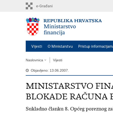
Preskoči
na
glavni
sadržaj
Vijesti
O Ministarstvu
Pristup informacijam
Naslovnica
Vijesti
Objavljeno: 13.06.2007.
MINISTARSTVO FINA
BLOKADE RAČUNA 
Sukladno članku 8. Općeg poreznog za