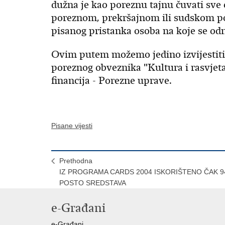
dužna je kao poreznu tajnu čuvati sve č
poreznom, prekršajnom ili sudskom post
pisanog pristanka osoba na koje se od
Ovim putem možemo jedino izvijestiti
poreznog obveznika "Kultura i rasvjeta 
financija - Porezne uprave.
Pisane vijesti
Prethodna
IZ PROGRAMA CARDS 2004 ISKORIŠTENO ČAK 9
POSTO SREDSTAVA
e-Građani
e-Građani