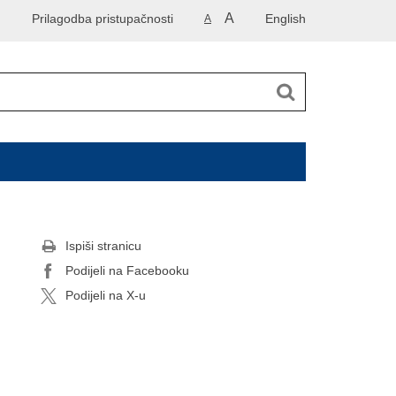
A
Prilagodba pristupačnosti
English
A
Ispiši stranicu
Podijeli na Facebooku
Podijeli na X-u