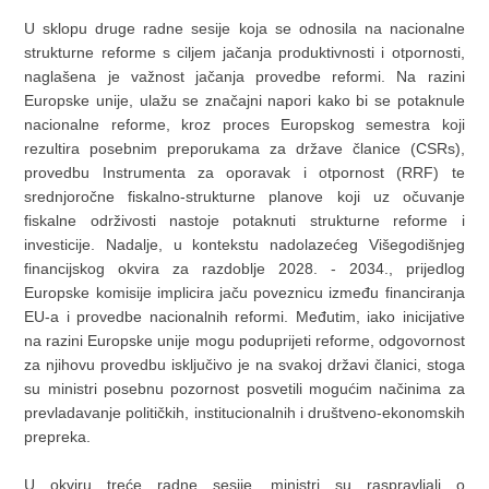
U sklopu druge radne sesije koja se odnosila na nacionalne
strukturne reforme s ciljem jačanja produktivnosti i otpornosti,
naglašena je važnost jačanja provedbe reformi. Na razini
Europske unije, ulažu se značajni napori kako bi se potaknule
nacionalne reforme, kroz proces Europskog semestra koji
rezultira posebnim preporukama za države članice (CSRs),
provedbu Instrumenta za oporavak i otpornost (RRF) te
srednjoročne fiskalno-strukturne planove koji uz očuvanje
fiskalne održivosti nastoje potaknuti strukturne reforme i
investicije. Nadalje, u kontekstu nadolazećeg Višegodišnjeg
financijskog okvira za razdoblje 2028. - 2034., prijedlog
Europske komisije implicira jaču poveznicu između financiranja
EU-a i provedbe nacionalnih reformi. Međutim, iako inicijative
na razini Europske unije mogu poduprijeti reforme, odgovornost
za njihovu provedbu isključivo je na svakoj državi članici, stoga
su ministri posebnu pozornost posvetili mogućim načinima za
prevladavanje političkih, institucionalnih i društveno-ekonomskih
prepreka.
U okviru treće radne sesije, ministri su raspravljali o