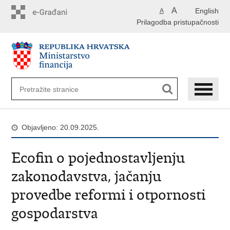
Preskoči
A
English
A
na
Prilagodba pristupačnosti
glavni
sadržaj
Objavljeno: 20.09.2025.
Ecofin o pojednostavljenju
zakonodavstva, jačanju
provedbe reformi i otpornosti
gospodarstva