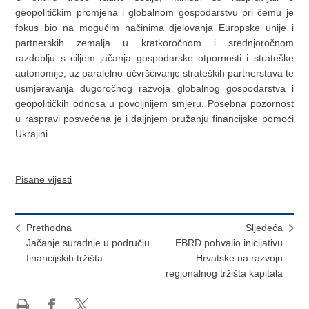
geopolitičkim promjena i globalnom gospodarstvu pri čemu je
fokus bio na mogućim načinima djelovanja Europske unije i
partnerskih zemalja u kratkoročnom i srednjoročnom
razdoblju s ciljem jačanja gospodarske otpornosti i strateške
autonomije, uz paralelno učvršćivanje strateških partnerstava te
usmjeravanja dugoročnog razvoja globalnog gospodarstva i
geopolitičkih odnosa u povoljnijem smjeru. Posebna pozornost
u raspravi posvećena je i daljnjem pružanju financijske pomoći
Ukrajini.
Pisane vijesti
Prethodna
Sljedeća
Jačanje suradnje u području
EBRD pohvalio inicijativu
financijskih tržišta
Hrvatske na razvoju
regionalnog tržišta kapitala