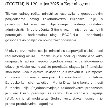
(ECOFIN) 19. i 20. rujna 2025. u Kopenhagenu.
Tijekom radnog ručka, ministri su raspravljali o gospodarskim
posljedicama novog zakonodavstva Europske unije, s
posebnim fokusom na izbjegavanje uvođenja dodatnih
administrativnih opterećenja. S tim u vezi, ministri su razmotrili
potencijalnu, horizontalnu ulogu ECOFIN-a u nadziranju
gospodarskih posljedica novog zakonodavstva.
U okviru prve radne sesije, ministri su raspravljali o složenosti
regulatornog okvira Europske unije u području financija te kako
unaprijediti rad na njegovu pojednostavnjenju uz istovremeno
očuvanje visoke razine zaštite potrošača, ulagatelja i financijske
stabilnosti. Ova inicijativa usklađena je s Izjavom iz Budimpešte
o novom dogovoru o europskoj konkurentnosti., prioritetima
Europske komisije i izvješćem Marija Draghija o konkurentnosti
Europske unije. Pojednostavnjenje zakonodavstva prepoznato
je i kao ključni preduvjet za razvoj Unije štednje i ulaganja
(SIU), čiji je cilj mobilizirati štednju kućanstava i usmjeriti je
prema produktivnim ulaganjima.