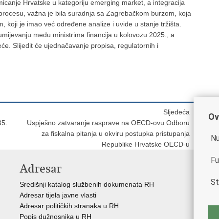
omicanje Hrvatske u kategoriju emerging market, a integracija
m procesu, važna je bila suradnja sa Zagrebačkom burzom, koja
om, koji je imao već određene analize i uvide u stanje tržišta.
mijevanju među ministrima financija u kolovozu 2025., a
e. Slijedit će ujednačavanje propisa, regulatornih i
Sljedeća
Ov
35.
Uspješno zatvaranje rasprave na OECD-ovu Odboru
za fiskalna pitanja u okviru postupka pristupanja
Nu
Republike Hrvatske OECD-u
Fu
Adresar
K
St
Središnji katalog službenih dokumenata RH
Vl
Adresar tijela javne vlasti
Hrv
Adresar političkih stranaka u RH
Ure
Popis dužnosnika u RH
Por