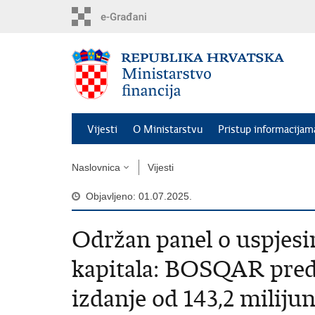
Preskoči
na
glavni
sadržaj
Vijesti
O Ministarstvu
Pristup informacijam
Naslovnica
Vijesti
Objavljeno: 01.07.2025.
Održan panel o uspjesi
kapitala: BOSQAR pred
izdanje od 143,2 miliju