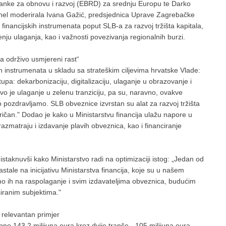
 banke za obnovu i razvoj (EBRD) za srednju Europu te Darko
nel moderirala Ivana Gažić, predsjednica Uprave Zagrebačke
h financijskih instrumenata poput SLB-a za razvoj tržišta kapitala,
nju ulaganja, kao i važnosti povezivanja regionalnih burzi.
za održivo usmjereni rast“
ih instrumenata u skladu sa strateškim ciljevima hrvatske Vlade:
pa: dekarbonizaciju, digitalizaciju, ulaganje u obrazovanje i
vo je ulaganje u zelenu tranziciju, pa su, naravno, ovakve
ozdravljamo. SLB obveznice izvrstan su alat za razvoj tržišta
ričan." Dodao je kako u Ministarstvu financija ulažu napore u
azmatraju i izdavanje plavih obveznica, kao i financiranje
staknuvši kako Ministarstvo radi na optimizaciji istog: „Jedan od
astale na inicijativu Ministarstva financija, koje su u našem
ćemo ih na raspolaganje i svim izdavateljima obveznica, budućim
siranim subjektima."
relevantan primjer
o 143,2 milijuna eura kroz dvije tranše - 105 milijuna eura