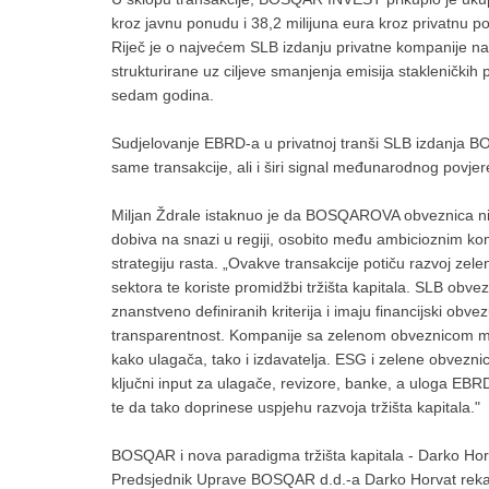
kroz javnu ponudu i 38,2 milijuna eura kroz privatnu po
Riječ je o najvećem SLB izdanju privatne kompanije n
strukturirane uz ciljeve smanjenja emisija stakleničkih
sedam godina.
Sudjelovanje EBRD-a u privatnoj tranši SLB izdanja B
same transakcije, ali i širi signal međunarodnog povjere
Miljan Ždrale istaknuo je da BOSQAROVA obveznica nije i
dobiva na snazi u regiji, osobito među ambicioznim ko
strategiju rasta. „Ovakve transakcije potiču razvoj zelene
sektora te koriste promidžbi tržišta kapitala. SLB obve
znanstveno definiranih kriterija i imaju financijski obve
transparentnost. Kompanije sa zelenom obveznicom mora
kako ulagača, tako i izdavatelja. ESG i zelene obvezni
ključni input za ulagače, revizore, banke, a uloga EBR
te da tako doprinese uspjehu razvoja tržišta kapitala."
BOSQAR i nova paradigma tržišta kapitala - Darko Ho
Predsjednik Uprave BOSQAR d.d.-a Darko Horvat rekao