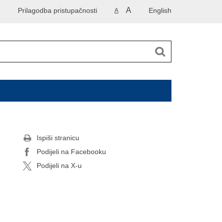
A
Prilagodba pristupačnosti
English
A
Ispiši stranicu
Podijeli na Facebooku
Podijeli na X-u