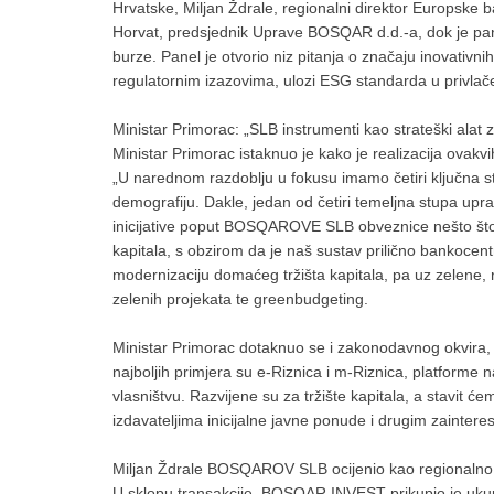
Hrvatske, Miljan Ždrale, regionalni direktor Europske
Horvat, predsjednik Uprave BOSQAR d.d.-a, dok je pa
burze. Panel je otvorio niz pitanja o značaju inovativni
regulatornim izazovima, ulozi ESG standarda u privlače
Ministar Primorac: „SLB instrumenti kao strateški alat 
Ministar Primorac istaknuo je kako je realizacija ovakv
„U narednom razdoblju u fokusu imamo četiri ključna stu
demografiju. Dakle, jedan od četiri temeljna stupa upra
inicijative poput BOSQAROVE SLB obveznice nešto što p
kapitala, s obzirom da je naš sustav prilično bankocent
modernizaciju domaćeg tržišta kapitala, pa uz zelene, r
zelenih projekata te greenbudgeting.
Ministar Primorac dotaknuo se i zakonodavnog okvira, i
najboljih primjera su e-Riznica i m-Riznica, platforme n
vlasništvu. Razvijene su za tržište kapitala, a stavit 
izdavateljima inicijalne javne ponude i drugim zaintere
Miljan Ždrale BOSQAROV SLB ocijenio kao regionalno 
U sklopu transakcije, BOSQAR INVEST prikupio je ukupn