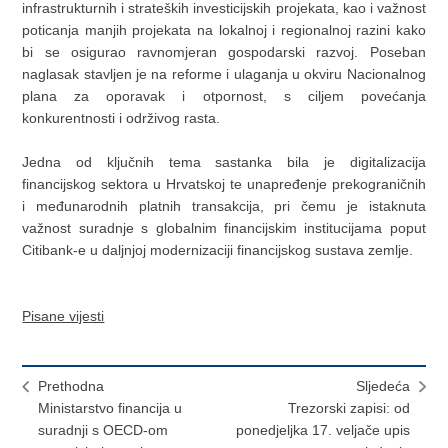
infrastrukturnih i strateških investicijskih projekata, kao i važnost
poticanja manjih projekata na lokalnoj i regionalnoj razini kako
bi se osigurao ravnomjeran gospodarski razvoj. Poseban
naglasak stavljen je na reforme i ulaganja u okviru Nacionalnog
plana za oporavak i otpornost, s ciljem povećanja
konkurentnosti i održivog rasta.
Jedna od ključnih tema sastanka bila je digitalizacija
financijskog sektora u Hrvatskoj te unapređenje prekograničnih
i međunarodnih platnih transakcija, pri čemu je istaknuta
važnost suradnje s globalnim financijskim institucijama poput
Citibank-e u daljnjoj modernizaciji financijskog sustava zemlje.
Pisane vijesti
Prethodna
Sljedeća
Ministarstvo financija u
Trezorski zapisi: od
suradnji s OECD-om
ponedjeljka 17. veljače upis