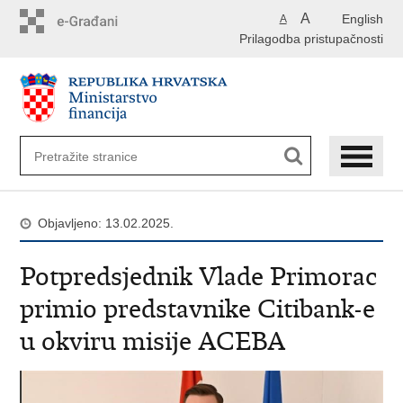
Preskoči
A
English
A
na
Prilagodba pristupačnosti
glavni
sadržaj
Objavljeno: 13.02.2025.
Potpredsjednik Vlade Primorac
primio predstavnike Citibank-e
u okviru misije ACEBA