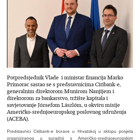
Potpredsjednik Vlade i ministar financija Marko
Primorac sastao se s predstavnicima Citibank-e,
generalnim direktorom Munirom Nanjijem i
direktorom za bankarstvo, tržište kapitala i
savjetovanje Józsefom Lászlóm, u okviru misije
Američko-srednjoeuropskog poslovnog udruženja
(ACEBA).
Predstavnici Citibank-e borave u Hrvatskoj u sklopu posjeta
organiziranog u suradnji s Američko-srednjoeuropskim