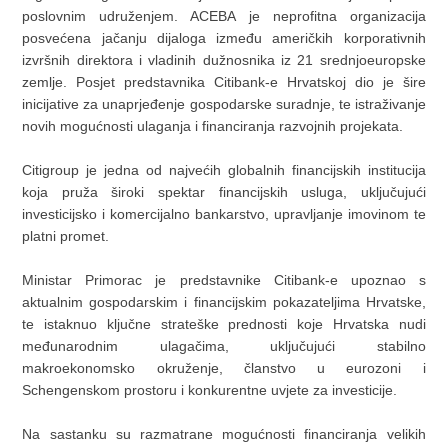
poslovnim udruženjem. ACEBA je neprofitna organizacija
posvećena jačanju dijaloga između američkih korporativnih
izvršnih direktora i vladinih dužnosnika iz 21 srednjoeuropske
zemlje. Posjet predstavnika Citibank-e Hrvatskoj dio je šire
inicijative za unaprjeđenje gospodarske suradnje, te istraživanje
novih mogućnosti ulaganja i financiranja razvojnih projekata.
Citigroup je jedna od najvećih globalnih financijskih institucija
koja pruža široki spektar financijskih usluga, uključujući
investicijsko i komercijalno bankarstvo, upravljanje imovinom te
platni promet.
Ministar Primorac je predstavnike Citibank-e upoznao s
aktualnim gospodarskim i financijskim pokazateljima Hrvatske,
te istaknuo ključne strateške prednosti koje Hrvatska nudi
međunarodnim ulagačima, uključujući stabilno
makroekonomsko okruženje, članstvo u eurozoni i
Schengenskom prostoru i konkurentne uvjete za investicije.
Na sastanku su razmatrane mogućnosti financiranja velikih