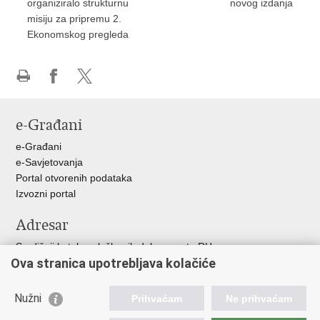
organiziralo strukturnu
novog izdanja
misiju za pripremu 2.
Ekonomskog pregleda
Ispiši
Podijeli
Podijeli
stranicu
na
na
e-Građani
Facebooku
X-
u
e-Građani
e-Savjetovanja
Portal otvorenih podataka
Izvozni portal
Adresar
Središnji katalog službenih dokumenata RH
Ova stranica upotrebljava kolačiće
Adresar tijela javne vlasti
Adresar političkih stranaka u RH
Popis dužnosnika u RH
Nužni
Prihvaćam
Ne prihvaćam