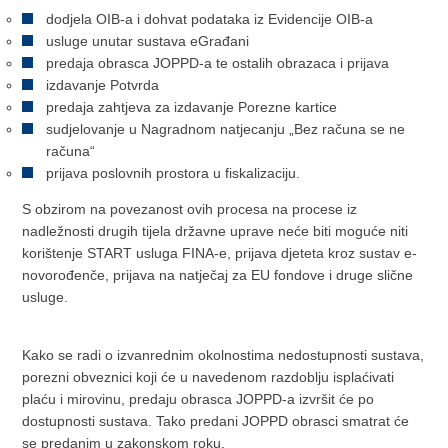
dodjela OIB-a i dohvat podataka iz Evidencije OIB-a
usluge unutar sustava eGrađani
predaja obrasca JOPPD-a te ostalih obrazaca i prijava
izdavanje Potvrda
predaja zahtjeva za izdavanje Porezne kartice
sudjelovanje u Nagradnom natjecanju „Bez računa se ne
računa“
prijava poslovnih prostora u fiskalizaciju.
S obzirom na povezanost ovih procesa na procese iz
nadležnosti drugih tijela državne uprave neće biti moguće niti
korištenje START usluga FINA-e, prijava djeteta kroz sustav e-
novorođenče, prijava na natječaj za EU fondove i druge slične
usluge.
Kako se radi o izvanrednim okolnostima nedostupnosti sustava,
porezni obveznici koji će u navedenom razdoblju isplaćivati
plaću i mirovinu, predaju obrasca JOPPD-a izvršit će po
dostupnosti sustava. Tako predani JOPPD obrasci smatrat će
se predanim u zakonskom roku.