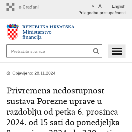
Preskoči
A
English
A
na
Prilagodba pristupačnosti
glavni
sadržaj
Objavljeno: 28.11.2024.
Privremena nedostupnost
sustava Porezne uprave u
razdoblju od petka 6. prosinca
2024. od 15 sati do ponedjeljka