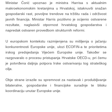
Ministar Ćorić upoznao je ministra Harrisa s aktualnim
makroekonomskim kretanjima u Hrvatskoj, istaknuvši snažan
gospodarski rast, povoljne trendove na tržištu rada i održivost
javnih financija. Ministar Harris pozitivno je ocijenio ostvarene
rezultate, naglasivši otpornost hrvatskog gospodarstva i
napredak ostvaren provedbom strukturnih reformi.
U europskom kontekstu razmijenjena su mišljenja o jačanju
konkurentnosti Europske unije, ulozi ECOFIN-a te prioritetima
irskog predsjedanja Vijećem Europske unije. Također se
razgovaralo o procesu pristupanja Hrvatske OECD-u, pri čemu
je potvrđena daljnja potpora Irske ostvarivanju tog strateškog
cilja.
Obje strane izrazile su spremnost za nastavak i produbljivanje
bilateralne, gospodarske i financijske suradnje te blisku
koordinaciju unutar Europske unije.