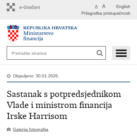
Preskoči
A
English
A
na
Prilagodba pristupačnosti
glavni
sadržaj
Objavljeno: 30.01.2026.
Sastanak s potpredsjednikom
Vlade i ministrom financija
Irske Harrisom
Galerija fotografija