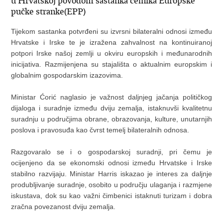
u Hrvatskoj povodom sastanka čelnika Europske
pučke stranke(EPP)
Tijekom sastanka potvrđeni su izvrsni bilateralni odnosi između
Hrvatske i Irske te je izražena zahvalnost na kontinuiranoj
potpori Irske našoj zemlji u okviru europskih i međunarodnih
inicijativa. Razmijenjena su stajališta o aktualnim europskim i
globalnim gospodarskim izazovima.
Ministar Ćorić naglasio je važnost daljnjeg jačanja političkog
dijaloga i suradnje između dviju zemalja, istaknuvši kvalitetnu
suradnju u područjima obrane, obrazovanja, kulture, unutarnjih
poslova i pravosuđa kao čvrst temelj bilateralnih odnosa.
Razgovaralo se i o gospodarskoj suradnji, pri čemu je
ocijenjeno da se ekonomski odnosi između Hrvatske i Irske
stabilno razvijaju. Ministar Harris iskazao je interes za daljnje
produbljivanje suradnje, osobito u području ulaganja i razmjene
iskustava, dok su kao važni čimbenici istaknuti turizam i dobra
zračna povezanost dviju zemalja.