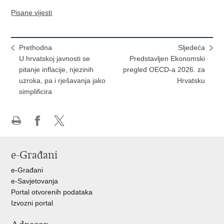
Pisane vijesti
Prethodna
Sljedeća
U hrvatskoj javnosti se
Predstavljen Ekonomski
pitanje inflacije, njezinih
pregled OECD-a 2026. za
uzroka, pa i rješavanja jako
Hrvatsku
simplificira
Ispiši
Podijeli
Podijeli
stranicu
na
na
e-Građani
Facebooku
X-
u
e-Građani
e-Savjetovanja
Portal otvorenih podataka
Izvozni portal