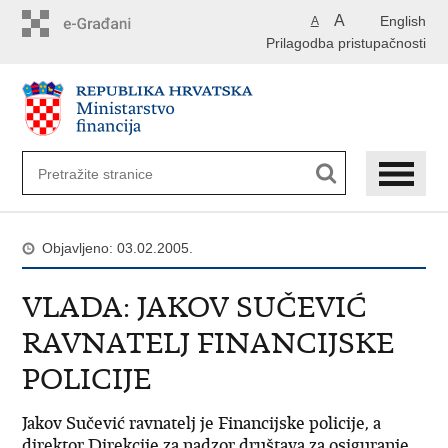
Preskoči
A
English
A
na
Prilagodba pristupačnosti
glavni
sadržaj
Objavljeno: 03.02.2005.
VLADA: JAKOV SUČEVIĆ
RAVNATELJ FINANCIJSKE
POLICIJE
Jakov Sučević ravnatelj je Financijske policije, a
direktor Direkcije za nadzor društava za osiguranje