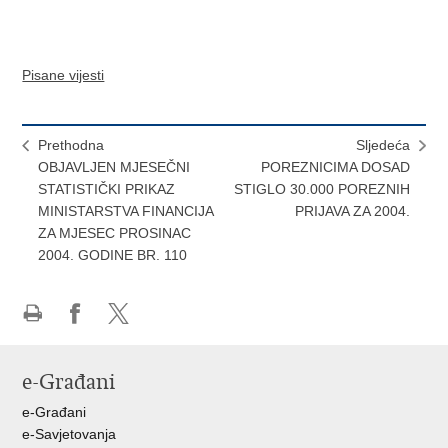
Pisane vijesti
Prethodna
Sljedeća
OBJAVLJEN MJESEČNI
POREZNICIMA DOSAD
STATISTIČKI PRIKAZ
STIGLO 30.000 POREZNIH
MINISTARSTVA FINANCIJA
PRIJAVA ZA 2004.
ZA MJESEC PROSINAC
2004. GODINE BR. 110
Ispiši
Podijeli
Podijeli
stranicu
na
na
e-Građani
Facebooku
X-
u
e-Građani
e-Savjetovanja