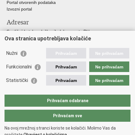
Portal otvorenih podataka
Izvozni portal
Adresar
Središnji katalog službenih dokumenata RH
Ova stranica upotrebljava kolačiće
Adresar tijela javne vlasti
Adresar političkih stranaka u RH
Popis dužnosnika u RH
Nužni
Prihvaćam
Ne prihvaćam
Korisne poveznice
Funkcionalni
Prihvaćam
Ne prihvaćam
Vlada RH
Statistički
Hrvatski Sabor
Prihvaćam
Ne prihvaćam
Ured Predsjednika
Porezna uprava
Carinska uprava
Prihvaćam odabrane
Pučki pravobranitelj
Prihvaćam sve
Na ovoj mrežnoj stranci koriste se kolačići. Molimo Vas da
Povratak na vrh
pročitate
Obavijest o kolačićima.