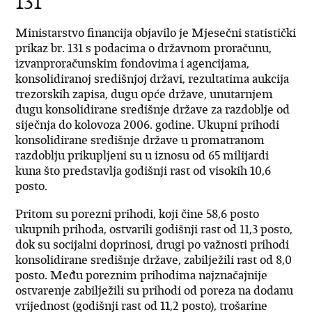
131
Ministarstvo financija objavilo je Mjesečni statistički
prikaz br. 131 s podacima o državnom proračunu,
izvanproračunskim fondovima i agencijama,
konsolidiranoj središnjoj državi, rezultatima aukcija
trezorskih zapisa, dugu opće države, unutarnjem
dugu konsolidirane središnje države za razdoblje od
siječnja do kolovoza 2006. godine. Ukupni prihodi
konsolidirane središnje države u promatranom
razdoblju prikupljeni su u iznosu od 65 milijardi
kuna što predstavlja godišnji rast od visokih 10,6
posto.
Pritom su porezni prihodi, koji čine 58,6 posto
ukupnih prihoda, ostvarili godišnji rast od 11,3 posto,
dok su socijalni doprinosi, drugi po važnosti prihodi
konsolidirane središnje države, zabilježili rast od 8,0
posto. Među poreznim prihodima najznačajnije
ostvarenje zabilježili su prihodi od poreza na dodanu
vrijednost (godišnji rast od 11,2 posto), trošarine