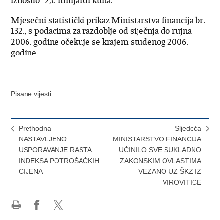
iznosilo -2,0 milijardi kuna.
Mjesečni statistički prikaz Ministarstva financija br.
132., s podacima za razdoblje od siječnja do rujna
2006. godine očekuje se krajem studenog 2006.
godine.
Pisane vijesti
Prethodna
Sljedeća
NASTAVLJENO
MINISTARSTVO FINANCIJA
USPORAVANJE RASTA
UČINILO SVE SUKLADNO
INDEKSA POTROŠAČKIH
ZAKONSKIM OVLASTIMA
CIJENA
VEZANO UZ ŠKZ IZ
VIROVITICE
Ispiši
Podijeli
Podijeli