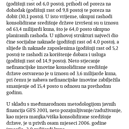
(godišnji rast od 6,0 posto), prihodi od poreza na
dohodak (godišnji rast od 9,8 posto) te poreza na
dobit (30,1 posto). U isto vrijeme, ukupni rashodi
konsolidirane središnje države izvršeni su u iznosu
od 63,4 milijardi kuna, što je 64,0 posto ukupno
planiranih rashoda. U njihovoj strukturi najveći dio
čine socijalne naknade (godišnji rast od 4,0 posto), a
slijede ih naknade zaposlenima (godišnji rast od 5,2
posto) te rashodi za korištenje dobara i usluga
(godišnji rast od 14,9 posto). Neto stjecanje
nefinancijske imovine konsolidirane središnje
države ostvareno je u iznosu od 3,6 milijarde kuna,
pri čemu je nabava nefinancijske imovine zabilježila
smanjenje od 15,4 posto u odnosu na prethodnu
godinu.
U skladu s međunarodnom metodologijom javnih
financija GFS 2001, neto pozajmljivanje/zaduživanje,
kao mjera manjka/viška konsolidirane središnje
države, je u privih osam mjeseci 2006. godine