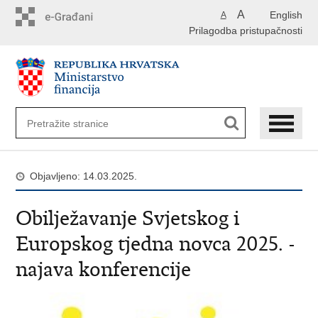
Preskoči
A
English
A
na
Prilagodba pristupačnosti
glavni
sadržaj
Objavljeno: 14.03.2025.
Obilježavanje Svjetskog i
Europskog tjedna novca 2025. -
najava konferencije