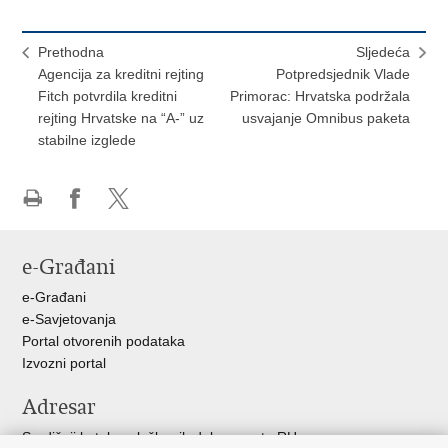
Prethodna
Sljedeća
Agencija za kreditni rejting
Potpredsjednik Vlade
Fitch potvrdila kreditni
Primorac: Hrvatska podržala
rejting Hrvatske na “A-” uz
usvajanje Omnibus paketa
stabilne izglede
Ispiši
Podijeli
Podijeli
stranicu
na
na
e-Građani
Facebooku
X-
u
e-Građani
e-Savjetovanja
Portal otvorenih podataka
Izvozni portal
Adresar
Središnji katalog službenih dokumenata RH