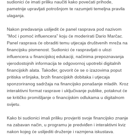
sudionici će imati priliku naučiti kako povećati prihode,
pametnije upravljati potrošnjom te razumjeti temeljna pravila
ulaganja.
Nakon predavanja uslijedit će panel rasprava pod nazivom
"Moć i pomoć influencera" koju će moderirati Dario Marčac.
Panel rasprava će obraditi temu utjecaja društvenih mreža na
financijsku pismenost. Sudionici će raspravljati o ulozi
influencera u financijskoj edukaciji, načinima prepoznavanja
vjerodostojnih informacija te odgovornoj upotrebi digitalnih
financijskih alata. Također, govorit će se o izazovima poput
pritiska vršnjaka, brzih financijskih dobitaka i utjecaja
sponzoriranog sadržaja na financijsko ponašanje mladih. Kroz
interaktivni format rasprave i uključivanje publike, potaknut će
se kritičko promišljanje o financijskim odlukama u digitalnom
svijetu.
Kako bi sudionici imali priliku provjeriti svoje financijsko znanje
na zabavan način, u programu je predviđen i interaktivni kviz
nakon kojeg će uslijediti druženje i razmjena iskustava.