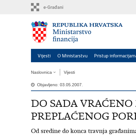
Preskoči
na
glavni
sadržaj
Vijesti
O Ministarstvu
Pristup informacijam
Naslovnica
Vijesti
Objavljeno: 03.05.2007.
DO SADA VRAĆENO 
PREPLAĆENOG POR
Od sredine do konca travnja građanima