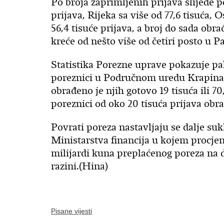
Po broja zaprimljenih prijava slijede p
prijava, Rijeka sa više od 77,6 tisuća, O
56,4 tisuće prijava, a broj do sada ob
kreće od nešto više od četiri posto u P
Statistika Porezne uprave pokazuje pak
poreznici u Područnom uredu Krapina -
obrađeno je njih gotovo 19 tisuća ili 70
poreznici od oko 20 tisuća prijava obradi
Povrati poreza nastavljaju se dalje su
Ministarstva financija u kojem procjen
milijardi kuna preplaćenog poreza na d
razini.(Hina)
Pisane vijesti