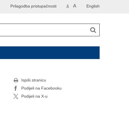
A
Prilagodba pristupačnosti
English
A
Ispiši stranicu
Podijeli na Facebooku
Podijeli na X-u