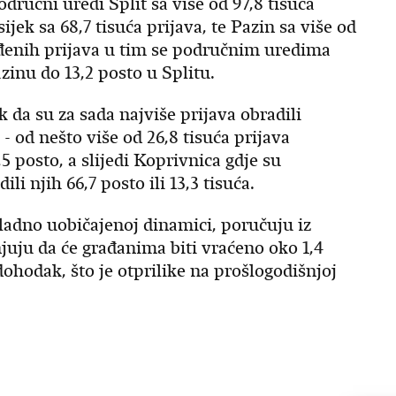
odručni uredi Split sa više od 97,8 tisuća
sijek sa 68,7 tisuća prijava, te Pazin sa više od
rađenih prijava u tim se područnim uredima
azinu do 13,2 posto u Splitu.
 da su za sada najviše prijava obradili
 od nešto više od 26,8 tisuća prijava
,5 posto, a slijedi Koprivnica gdje su
li njih 66,7 posto ili 13,3 tisuća.
kladno uobičajenoj dinamici, poručuju iz
juju da će građanima biti vraćeno oko 1,4
ohodak, što je otprilike na prošlogodišnjoj