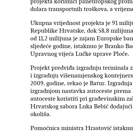
projekta korisnici paneuropskog prome
dolara transportnih troškova, a vrijeme
Ukupna vrijednost projekta je 91 miliju
Republike Hrvatske, dok 58,8 milijuna
od 11,2 milijuna je zajam Europske bank
sljedeće godine, istaknuo je Branko Bač
Upravnog vijeća Lučke uprave Ploče.
Projekt predviđa izgradnju terminala za
i izgradnju višenamjenskog kontejner
2009. godine, rekao je Batur. Izgradnja
izgradnjom nastavka autoceste prema 
autoceste koristiti pri građevinskim za
Hrvatskog sabora Luka Bebić dodajući d
okoliša.
Pomoćnica ministra Hrastović istaknul