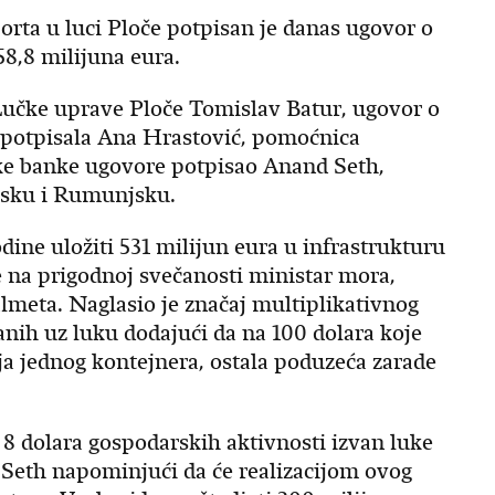
porta u luci Ploče potpisan je danas ugovor o
8,8 milijuna eura.
Lučke uprave Ploče Tomislav Batur, ugovor o
 potpisala Ana Hrastović, pomoćnica
tske banke ugovore potpisao Anand Seth,
arsku i Rumunjsku.
dine uložiti 531 milijun eura u infrastrukturu
e na prigodnoj svečanosti ministar mora,
lmeta. Naglasio je značaj multiplikativnog
zanih uz luku dodajući da na 100 dolara koje
a jednog kontejnera, ostala poduzeća zarade
a 8 dolara gospodarskih aktivnosti izvan luke
Seth napominjući da će realizacijom ovog