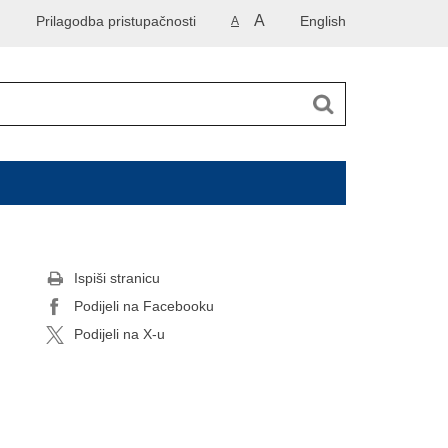
A
Prilagodba pristupačnosti
English
A
Ispiši stranicu
Podijeli na Facebooku
Podijeli na X-u