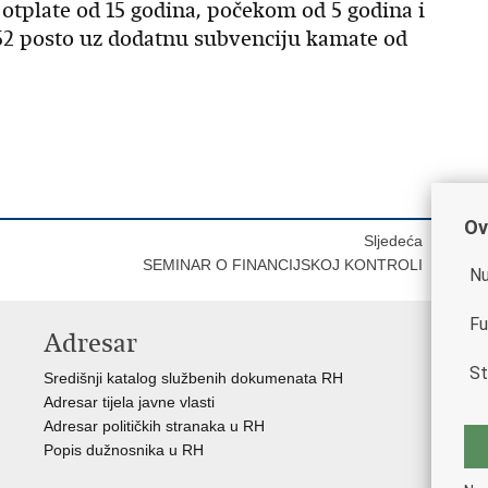
tplate od 15 godina, počekom od 5 godina i
posto uz dodatnu subvenciju kamate od
Ov
Sljedeća
SEMINAR O FINANCIJSKOJ KONTROLI
Nu
Fu
Adresar
K
St
Središnji katalog službenih dokumenata RH
Vl
Adresar tijela javne vlasti
Hrv
Adresar političkih stranaka u RH
Ure
Popis dužnosnika u RH
Por
Car