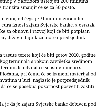
tnog V c koridora uštedjeti 200 milijuna
 tranzita smanjit će se za 30 posto.
n eura, od čega je 21 milijun eura udio
 eura iznosi zajam Svjetske banke, a ostatak
e za obnovu i razvoj koji će biti potpisan
ić, državni tajnik za more i predsjednik
 rasute terete koji će biti gotov 2010. godine
skog terminala s rokom završetka sredinom
 terminala odvijat će se istovremeno s
Pločama, pri čemu će se kameni materijal od
hvatima u luci, naglasio je potpredsjednik
a će se posebna pozornost posvetiti zaštiti
a je da je zajam Svjetske banke dobiven pod