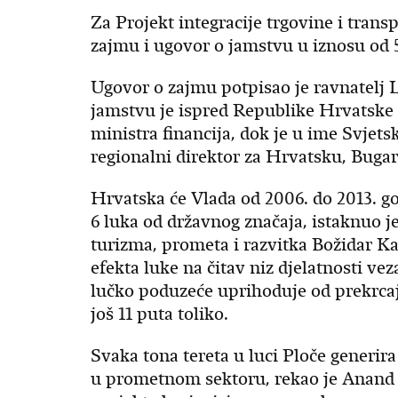
Za Projekt integracije trgovine i trans
zajmu i ugovor o jamstvu u iznosu od 5
Ugovor o zajmu potpisao je ravnatelj 
jamstvu je ispred Republike Hrvatske
ministra financija, dok je u ime Svje
regionalni direktor za Hrvatsku, Bug
Hrvatska će Vlada od 2006. do 2013. go
6 luka od državnog značaja, istaknuo j
turizma, prometa i razvitka Božidar Ka
efekta luke na čitav niz djelatnosti ve
lučko poduzeće uprihoduje od prekrcaj
još 11 puta toliko.
Svaka tona tereta u luci Ploče generir
u prometnom sektoru, rekao je Anand 