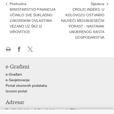
Prethodna
Sljedeća
MINISTARSTVO FINANCIJA
CROLEI INDEKS: U
UČINILO SVE SUKLADNO
KOLOVOZU OSTVARIO
ZAKONSKIM OVLASTIMA
NAJVEĆI MEčUMJESEČNI
VEZANO UZ ŠKZ IZ
PORAST - NASTAVAK
VIROVITICE
UMJERENOG RASTA
GOSPODARSTVA
Ispiši
Podijeli
Podijeli
stranicu
na
na
e-Građani
Facebooku
X-
u
e-Građani
e-Savjetovanja
Portal otvorenih podataka
Izvozni portal
Adresar
Središnji katalog službenih dokumenata RH