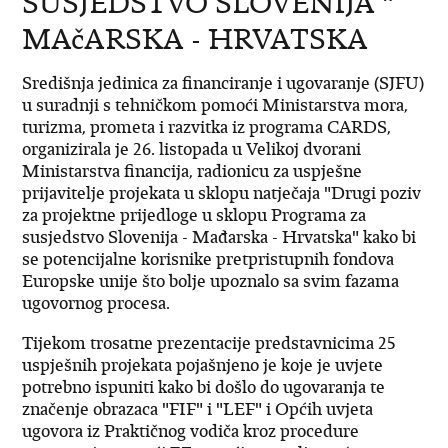
SUSJEDSTVO SLOVENIJA "“
MAčARSKA - HRVATSKA
Središnja jedinica za financiranje i ugovaranje (SJFU)
u suradnji s tehničkom pomoći Ministarstva mora,
turizma, prometa i razvitka iz programa CARDS,
organizirala je 26. listopada u Velikoj dvorani
Ministarstva financija, radionicu za uspješne
prijavitelje projekata u sklopu natječaja "Drugi poziv
za projektne prijedloge u sklopu Programa za
susjedstvo Slovenija - Mađarska - Hrvatska" kako bi
se potencijalne korisnike pretpristupnih fondova
Europske unije što bolje upoznalo sa svim fazama
ugovornog procesa.
Tijekom trosatne prezentacije predstavnicima 25
uspješnih projekata pojašnjeno je koje je uvjete
potrebno ispuniti kako bi došlo do ugovaranja te
značenje obrazaca "FIF" i "LEF" i Općih uvjeta
ugovora iz Praktičnog vodiča kroz procedure