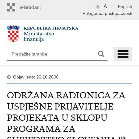
Preskoči
A
English
A
na
Prilagodba pristupačnosti
glavni
sadržaj
Objavljeno: 26.10.2006.
ODRŽANA RADIONICA ZA
USPJEŠNE PRIJAVITELJE
PROJEKATA U SKLOPU
PROGRAMA ZA