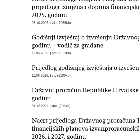
prijedloga izmjena i dopuna financijs
2025. godinu
03.10.2025. | zip (1056kb)
Godišnji izvještaj o izvršenju Državn
godinu – vodič za građane
11.06.2025. | pdf (1333kb)
Prijedlog godišnjeg izvještaja o izvr
11.06.2025. | zip (6100kb)
Državni proračun Republike Hrvatske za
godinu
31.12.2024. | doc (704kb)
Nacrt prijedloga Državnog proračuna R
financijskih planova izvanproračunskih
2026. i 2027. godinu