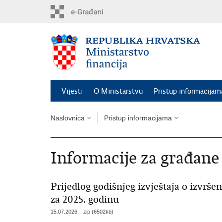
Preskoči
na
glavni
sadržaj
Vijesti
O Ministarstvu
Pristup informacijam
Naslovnica
Pristup informacijama
Informacije za građane
Prijedlog godišnjeg izvještaja o izvr
za 2025. godinu
15.07.2026. | zip (6502kb)