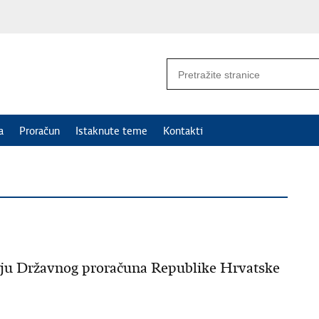
a
Proračun
Istaknute teme
Kontakti
šenju Državnog proračuna Republike Hrvatske