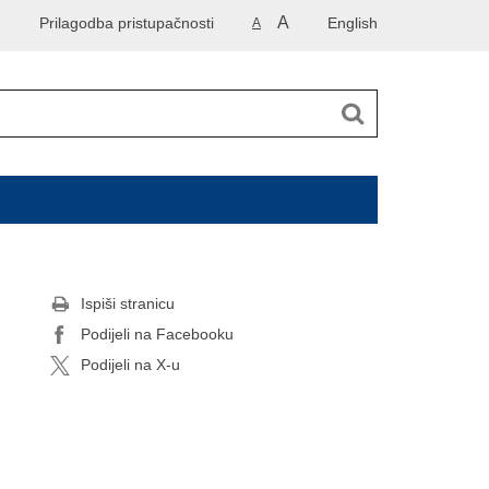
A
Prilagodba pristupačnosti
English
A
Ispiši stranicu
Podijeli na Facebooku
Podijeli na X-u