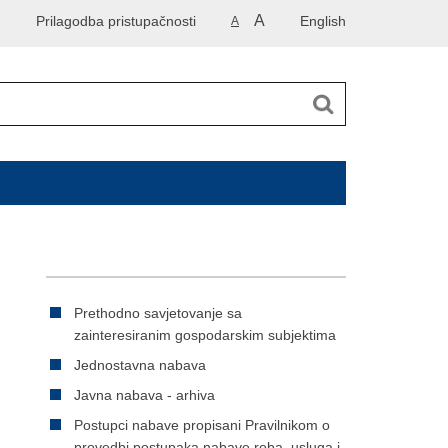
A
Prilagodba pristupačnosti
English
A
Prethodno savjetovanje sa
zainteresiranim gospodarskim subjektima
Jednostavna nabava
Javna nabava - arhiva
Postupci nabave propisani Pravilnikom o
provedbi postupaka nabave roba, usluga i