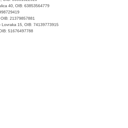
lica 40, OIB: 63853564779
9998729419
, OIB: 21379857881
 Lovraka 15, OIB: 74139773915
, OIB: 51676497788