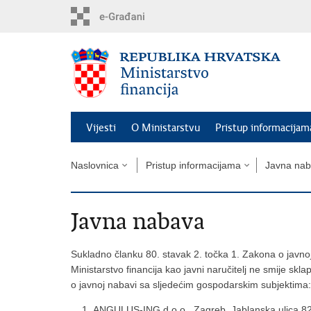
Preskoči
na
glavni
sadržaj
Vijesti
O Ministarstvu
Pristup informacijam
Naslovnica
Pristup informacijama
Javna na
Javna nabava
Sukladno članku 80. stavak 2. točka 1. Zakona o javno
Ministarstvo financija kao javni naručitelj ne smije sk
o javnoj nabavi sa sljedećim gospodarskim subjektima:
ANGULUS-ING d.o.o., Zagreb, Jablanska ulica 8