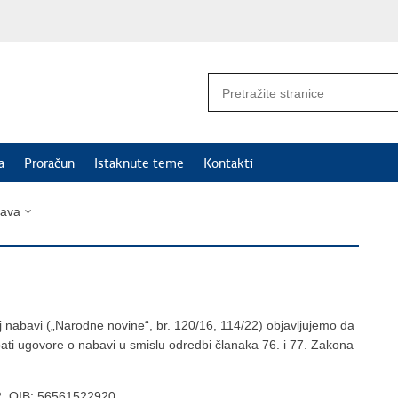
a
Proračun
Istaknute teme
Kontakti
bava
j nabavi („Narodne novine“, br. 120/16, 114/22) objavljujemo da
lapati ugovore o nabavi u smislu odredbi članaka 76. i 77. Zakona
2, OIB: 56561522920