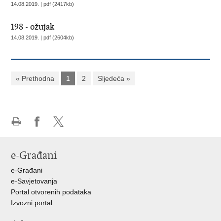
14.08.2019. | pdf (2417kb)
198 - ožujak
14.08.2019. | pdf (2604kb)
« Prethodna
1
2
Sljedeća »
Ispiši
Podijeli
Podijeli
stranicu
na
na
e-Građani
Facebooku
X-
u
e-Građani
e-Savjetovanja
Portal otvorenih podataka
Izvozni portal