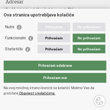
Adresar
Središnji katalog službenih dokumenata RH
Ova stranica upotrebljava kolačiće
Adresar tijela javne vlasti
Adresar političkih stranaka u RH
Popis dužnosnika u RH
Nužni
Prihvaćam
Ne prihvaćam
Korisne poveznice
Funkcionalni
Prihvaćam
Ne prihvaćam
Vlada RH
Statistički
Hrvatski Sabor
Prihvaćam
Ne prihvaćam
Ured Predsjednika
Porezna uprava
Carinska uprava
Prihvaćam odabrane
Pučki pravobranitelj
Prihvaćam sve
Na ovoj mrežnoj stranci koriste se kolačići. Molimo Vas da
Povratak na vrh
pročitate
Obavijest o kolačićima.
Copyright © 2026 Ministarstvo financija.
Uvjeti korištenja
.