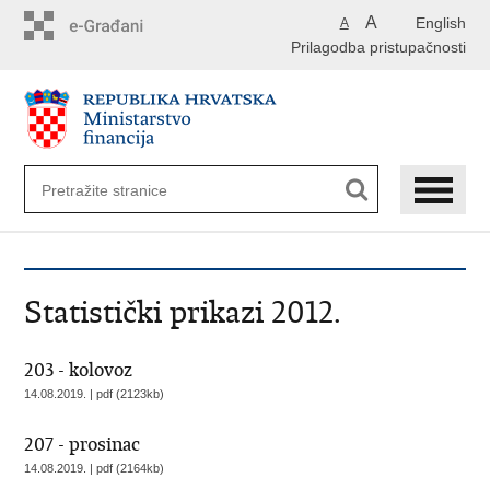
Preskoči
A
English
A
na
Prilagodba pristupačnosti
glavni
sadržaj
Statistički prikazi 2012.
203 - kolovoz
14.08.2019. | pdf (2123kb)
207 - prosinac
14.08.2019. | pdf (2164kb)