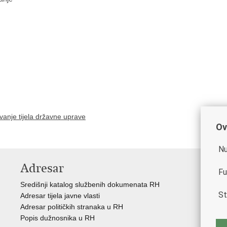
vanje tijela državne uprave
Ov
Nu
Adresar
K
Fu
Središnji katalog službenih dokumenata RH
Vl
St
Adresar tijela javne vlasti
Hrv
Adresar političkih stranaka u RH
Ure
Popis dužnosnika u RH
Por