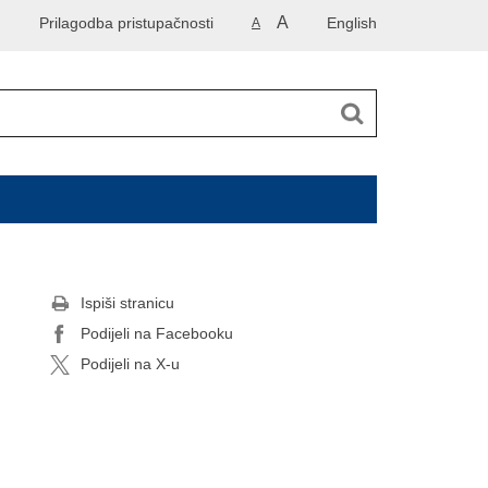
A
Prilagodba pristupačnosti
English
A
Ispiši stranicu
Podijeli na Facebooku
Podijeli na X-u