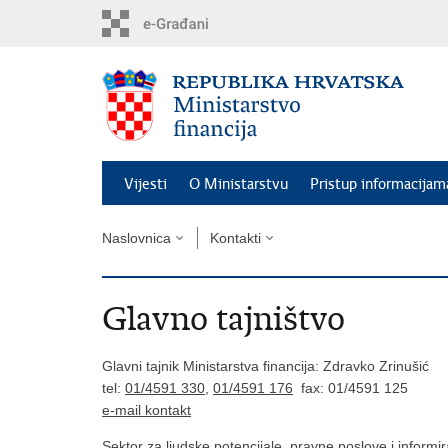
Preskoči
na
glavni
sadržaj
Vijesti
O Ministarstvu
Pristup informacijam
Naslovnica
Kontakti
Glavno tajništvo
Glavni tajnik Ministarstva financija: Zdravko Zrinušić
tel:
01/4591 330
,
01/4591 176
fax: 01/4591 125
e-mail kontakt
Sektor za ljudske potencijale, pravne poslove i informi