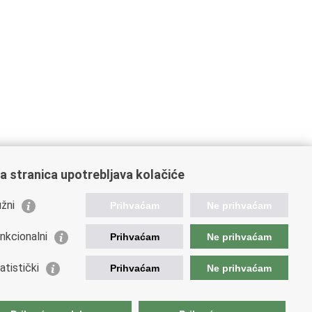
a stranica upotrebljava kolačiće
žni
Prihvaćam
Ne prihvaćam
orisne poveznice
nkcionalni
Prihvaćam
Ne prihvaćam
ada RH
atistički
Prihvaćam
Ne prihvaćam
atski Sabor
d Predsjednika
ezna uprava