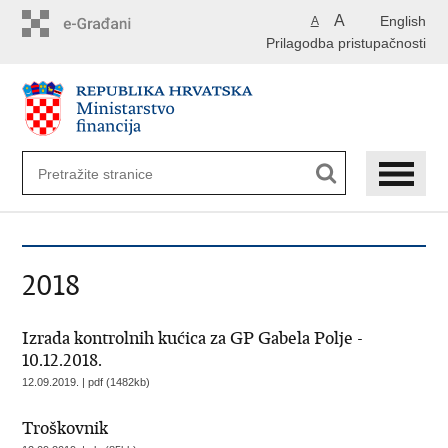
Preskoči
A
English
A
na
Prilagodba pristupačnosti
glavni
sadržaj
2018
Izrada kontrolnih kućica za GP Gabela Polje -
10.12.2018.
12.09.2019. | pdf (1482kb)
Troškovnik