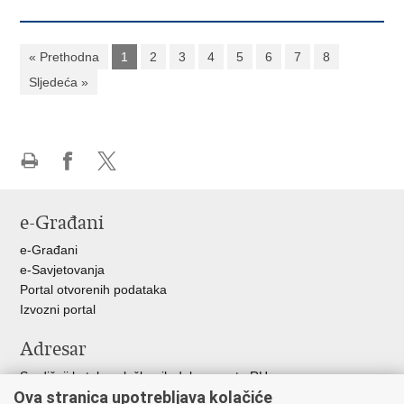
« Prethodna
1
2
3
4
5
6
7
8
Sljedeća »
Ispiši
Podijeli
Podijeli
stranicu
na
na
e-Građani
Facebooku
X-
u
e-Građani
e-Savjetovanja
Portal otvorenih podataka
Izvozni portal
Adresar
Središnji katalog službenih dokumenata RH
Ova stranica upotrebljava kolačiće
Adresar tijela javne vlasti