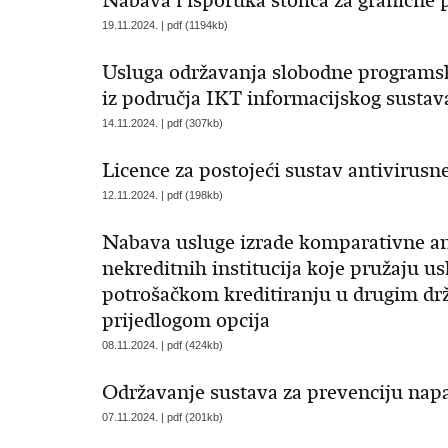
Nabava i isporuka stolica za granične 
19.11.2024. | pdf (1194kb)
Usluga održavanja slobodne programsk
iz područja IKT informacijskog sustava
14.11.2024. | pdf (307kb)
Licence za postojeći sustav antivirusne
12.11.2024. | pdf (198kb)
Nabava usluge izrade komparativne anal
nekreditnih institucija koje pružaju u
potrošačkom kreditiranju u drugim dr
prijedlogom opcija
08.11.2024. | pdf (424kb)
Održavanje sustava za prevenciju nap
07.11.2024. | pdf (201kb)