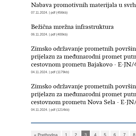
Nabava promotivnih materijala u svrh
07.11.2024. | pdf (456kb)
Bežična mrežna infrastruktura
06.11.2024. | pdf (400kb)
Zimsko održavanje prometnih površin
prijelazu za međunarodni promet putni
cestovnom prometu Bajakovo - E-JN/4
04.11.2024. | pdf (1179kb)
Zimsko održavanje prometnih površin
prijelazu za međunarodni promet putni
cestovnom prometu Nova Sela - E-JN
04.11.2024. | pdf (1214kb)
« Prethodna
1
2
3
4
5
6
7
8