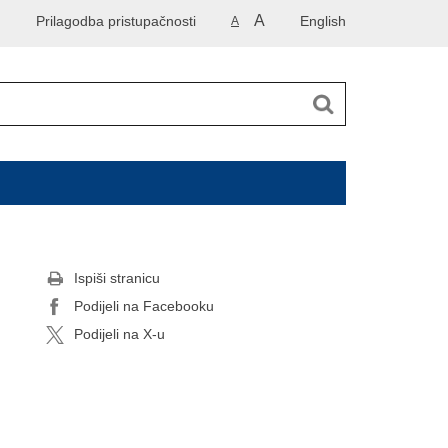
A
Prilagodba pristupačnosti
English
A
Ispiši stranicu
Podijeli na Facebooku
Podijeli na X-u