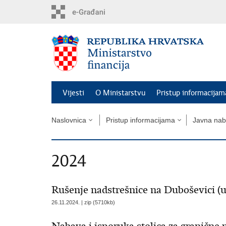
Preskoči
na
glavni
sadržaj
Vijesti
O Ministarstvu
Pristup informacijam
Naslovnica
Pristup informacijama
Javna na
2024
Rušenje nadstrešnice na Duboševici (u
26.11.2024. | zip (5710kb)