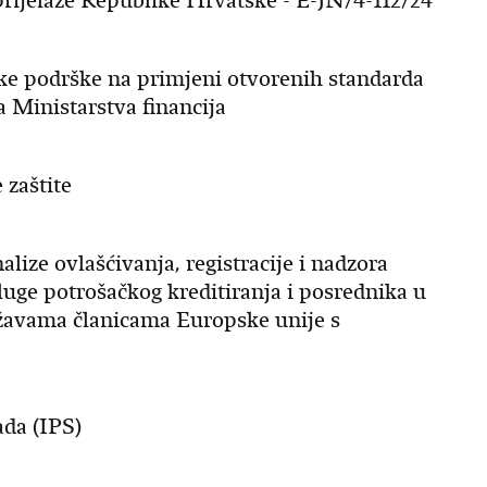
prijelaze Republike Hrvatske - E-JN/4-112/24
e podrške na primjeni otvorenih standarda
 Ministarstva financija
 zaštite
ize ovlašćivanja, registracije i nadzora
sluge potrošačkog kreditiranja i posrednika u
žavama članicama Europske unije s
ada (IPS)