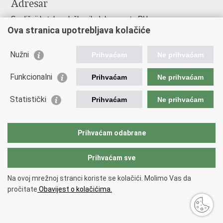
Adresar
Središnji katalog službenih dokumenata RH
Ova stranica upotrebljava kolačiće
Adresar tijela javne vlasti
Adresar političkih stranaka u RH
Popis dužnosnika u RH
Nužni
Prihvaćam
Ne prihvaćam
Korisne poveznice
Funkcionalni
Prihvaćam
Ne prihvaćam
Vlada RH
Statistički
Hrvatski Sabor
Prihvaćam
Ne prihvaćam
Ured Predsjednika
Porezna uprava
Carinska uprava
Prihvaćam odabrane
Pučki pravobranitelj
Prihvaćam sve
Na ovoj mrežnoj stranci koriste se kolačići. Molimo Vas da
Povratak na vrh
pročitate
Obavijest o kolačićima.
Copyright © 2026 Ministarstvo financija.
Uvjeti korištenja
.