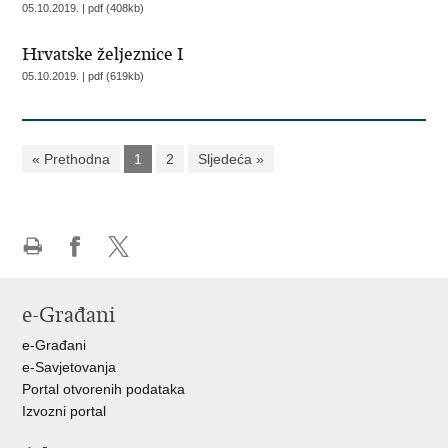
05.10.2019. | pdf (408kb)
Hrvatske željeznice I
05.10.2019. | pdf (619kb)
« Prethodna
1
2
Sljedeća »
Ispiši
Podijeli
Podijeli
stranicu
na
na
e-Građani
Facebooku
X-
u
e-Građani
e-Savjetovanja
Portal otvorenih podataka
Izvozni portal