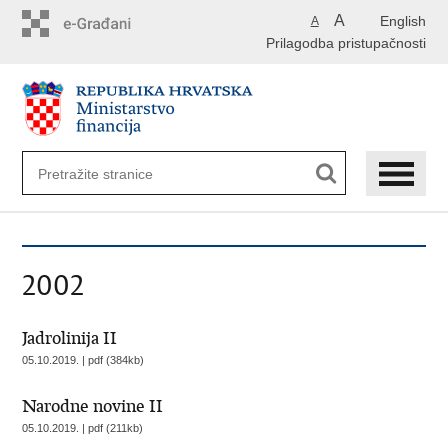
Preskoči
A
English
A
na
Prilagodba pristupačnosti
glavni
sadržaj
2002
Jadrolinija II
05.10.2019. | pdf (384kb)
Narodne novine II
05.10.2019. | pdf (211kb)