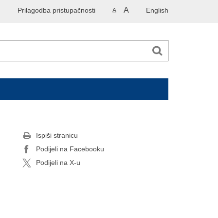
A
Prilagodba pristupačnosti
English
A
Ispiši stranicu
Podijeli na Facebooku
Podijeli na X-u