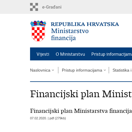
Preskoči
na
glavni
sadržaj
Vijesti
O Ministarstvu
Pristup informacijam
Naslovnica
Pristup informacijama
Statistika 
Financijski plan Minist
Financijski plan Ministarstva financija
07.02.2020. | pdf (279kb)