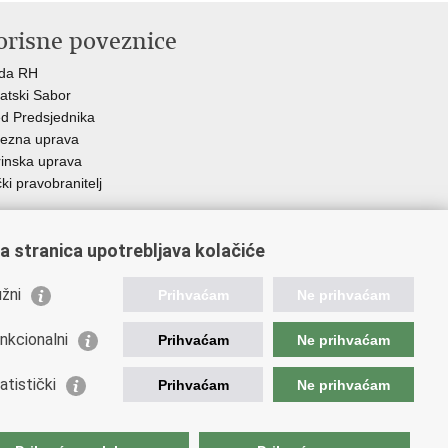
orisne poveznice
ada RH
atski Sabor
d Predsjednika
ezna uprava
inska uprava
ki pravobranitelj
a stranica upotrebljava kolačiće
žni
Prihvaćam
Ne prihvaćam
nkcionalni
Prihvaćam
Ne prihvaćam
atistički
Prihvaćam
Ne prihvaćam