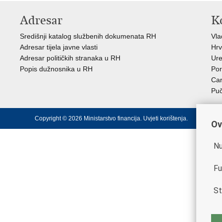
Adresar
K
Središnji katalog službenih dokumenata RH
Vl
Adresar tijela javne vlasti
Hrv
Adresar političkih stranaka u RH
Ure
Popis dužnosnika u RH
Por
Car
Puč
Copyright © 2026 Ministarstvo financija.
Uvjeti korištenja
.
Ov
Nu
Fu
St