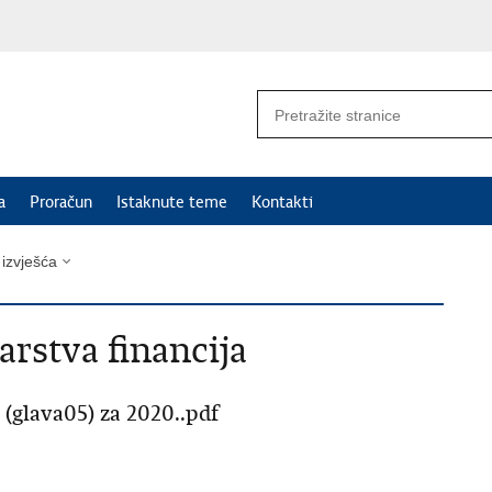
a
Proračun
Istaknute teme
Kontakti
i izvješća
arstva financija
 (glava05) za 2020..pdf