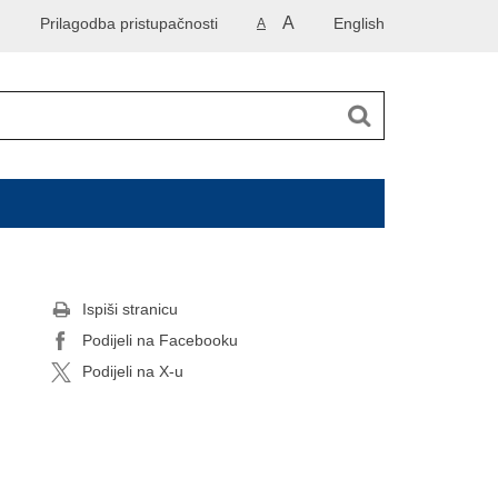
A
Prilagodba pristupačnosti
English
A
Ispiši stranicu
Podijeli na Facebooku
Podijeli na X-u