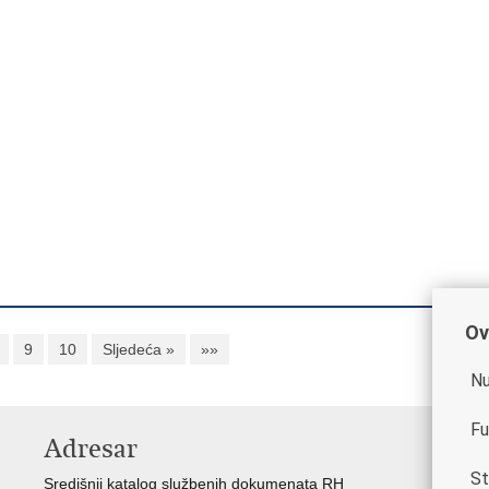
Ov
9
10
Sljedeća »
»»
Nu
Fu
Adresar
K
St
Središnji katalog službenih dokumenata RH
Vl