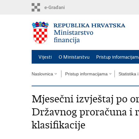
Preskoči
na
glavni
sadržaj
Vijesti
O Ministarstvu
Pristup informacijam
Naslovnica
Pristup informacijama
Statistika 
Mjesečni izvještaj po or
Državnog proračuna i 
klasifikacije