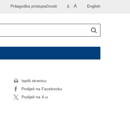
A
Prilagodba pristupačnosti
English
A
Ispiši stranicu
Podijeli na Facebooku
Podijeli na X-u