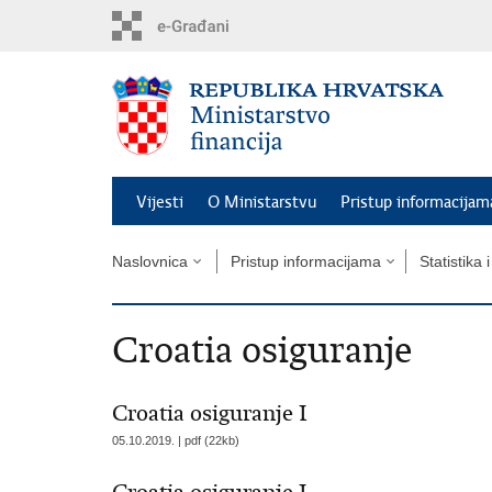
Preskoči
na
glavni
sadržaj
Vijesti
O Ministarstvu
Pristup informacijam
Naslovnica
Pristup informacijama
Statistika 
Croatia osiguranje
Croatia osiguranje I
05.10.2019. | pdf (22kb)