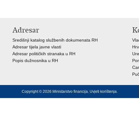
Adresar
K
Središnji katalog službenih dokumenata RH
Vl
Adresar tijela javne vlasti
Hrv
Adresar političkih stranaka u RH
Ure
Popis dužnosnika u RH
Por
Car
Puč
Copyright © 2026 Ministarstvo financija.
Uvjeti korištenja
.