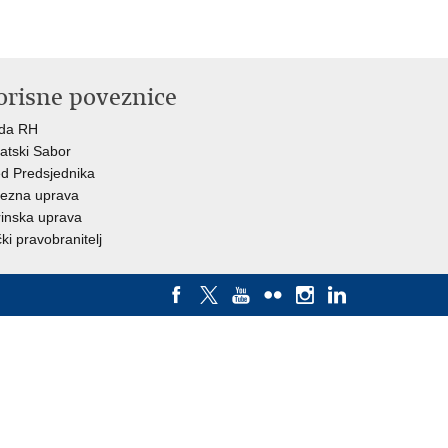
orisne poveznice
ada RH
atski Sabor
d Predsjednika
ezna uprava
inska uprava
ki pravobranitelj