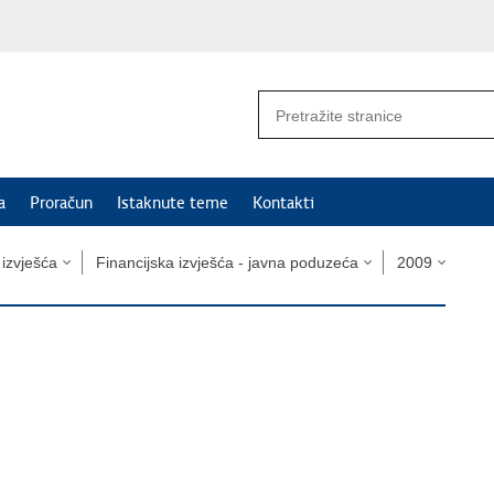
a
Proračun
Istaknute teme
Kontakti
i izvješća
Financijska izvješća - javna poduzeća
2009