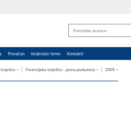
a
Proračun
Istaknute teme
Kontakti
i izvješća
Financijska izvješća - javna poduzeća
2009