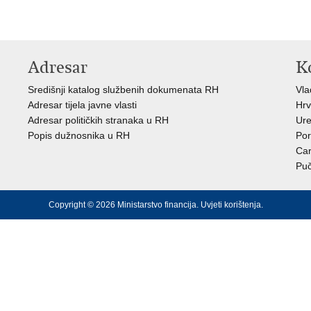
Adresar
K
Središnji katalog službenih dokumenata RH
Vl
Adresar tijela javne vlasti
Hrv
Adresar političkih stranaka u RH
Ure
Popis dužnosnika u RH
Por
Car
Puč
Copyright © 2026 Ministarstvo financija.
Uvjeti korištenja
.