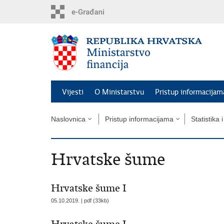
Preskoči
na
glavni
sadržaj
Vijesti
O Ministarstvu
Pristup informacijam
Naslovnica
Pristup informacijama
Statistika 
Hrvatske šume
Hrvatske šume I
05.10.2019. | pdf (33kb)