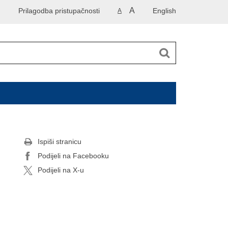
A
Prilagodba pristupačnosti
English
A
Ispiši stranicu
Podijeli na Facebooku
Podijeli na X-u