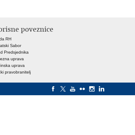
orisne poveznice
ada RH
atski Sabor
d Predsjednika
ezna uprava
inska uprava
ki pravobranitelj