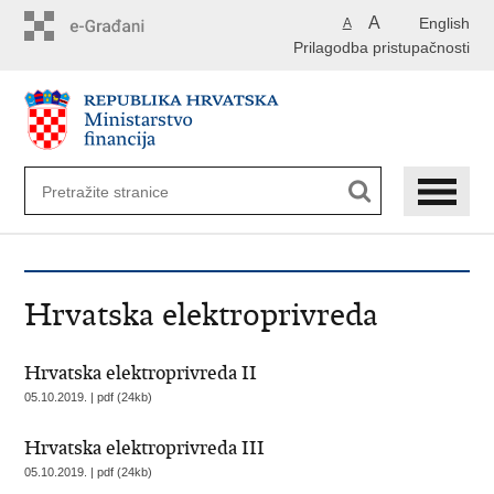
Preskoči
A
English
A
na
Prilagodba pristupačnosti
glavni
sadržaj
Hrvatska elektroprivreda
Hrvatska elektroprivreda II
05.10.2019. | pdf (24kb)
Hrvatska elektroprivreda III
05.10.2019. | pdf (24kb)