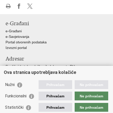
Ispiši
Podijeli
Podijeli
stranicu
na
na
e-Građani
Facebooku
X-
u
e-Građani
e-Savjetovanja
Portal otvorenih podataka
Izvozni portal
Adresar
Središnji katalog službenih dokumenata RH
Ova stranica upotrebljava kolačiće
Adresar tijela javne vlasti
Adresar političkih stranaka u RH
Popis dužnosnika u RH
Nužni
Prihvaćam
Ne prihvaćam
Korisne poveznice
Funkcionalni
Prihvaćam
Ne prihvaćam
Vlada RH
Statistički
Hrvatski Sabor
Prihvaćam
Ne prihvaćam
Ured Predsjednika