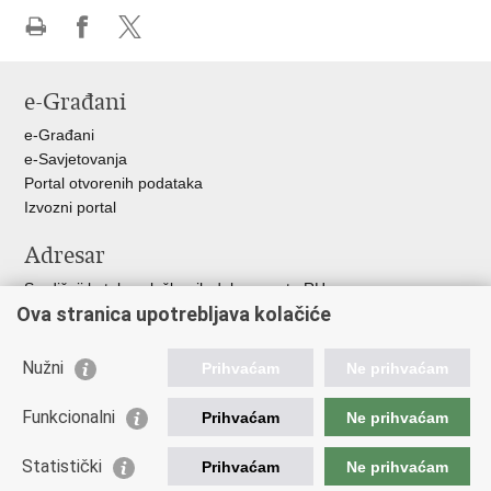
Ispiši
Podijeli
Podijeli
stranicu
na
na
e-Građani
Facebooku
X-
u
e-Građani
e-Savjetovanja
Portal otvorenih podataka
Izvozni portal
Adresar
Središnji katalog službenih dokumenata RH
Ova stranica upotrebljava kolačiće
Adresar tijela javne vlasti
Adresar političkih stranaka u RH
Popis dužnosnika u RH
Nužni
Prihvaćam
Ne prihvaćam
Korisne poveznice
Funkcionalni
Prihvaćam
Ne prihvaćam
Vlada RH
Statistički
Hrvatski Sabor
Prihvaćam
Ne prihvaćam
Ured Predsjednika