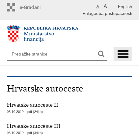
Preskoči
A
English
A
na
Prilagodba pristupačnosti
glavni
sadržaj
Hrvatske autoceste
Hrvatske autoceste II
05.10.2019. | pdf (24kb)
Hrvatske autoceste III
05.10.2019. | pdf (34kb)