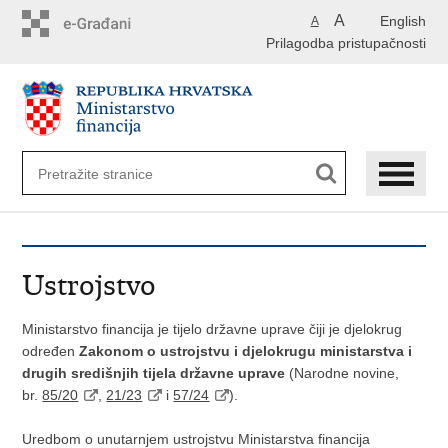
Preskoči
A
English
A
na
Prilagodba pristupačnosti
glavni
sadržaj
Ustrojstvo
Ministarstvo financija je tijelo državne uprave čiji je djelokrug
određen
Zakonom o ustrojstvu i djelokrugu ministarstva i
drugih središnjih tijela državne uprave
(Narodne novine,
br.
85/20
,
21/23
i
57/24
).
Uredbom o unutarnjem ustrojstvu Ministarstva financija