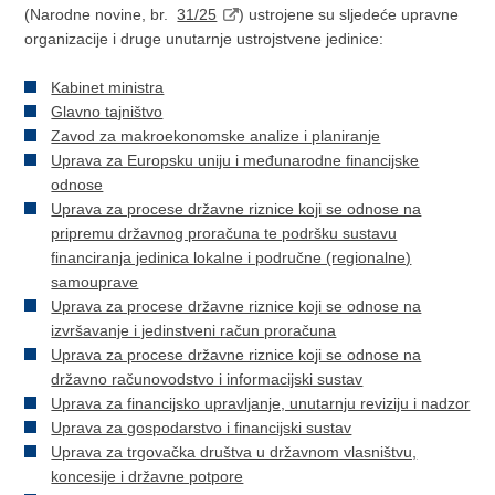
(Narodne novine, br.
31/25
) ustrojene su sljedeće upravne
organizacije i druge unutarnje ustrojstvene jedinice:
Kabinet ministra
Glavno tajništvo
Zavod za makroekonomske analize i planiranje
Uprava za Europsku uniju i međunarodne financijske
odnose
Uprava za procese državne riznice koji se odnose na
pripremu državnog proračuna te podršku sustavu
financiranja jedinica lokalne i područne (regionalne)
samouprave
Uprava za procese državne riznice koji se odnose na
izvršavanje i jedinstveni račun proračuna
Uprava za procese državne riznice koji se odnose na
državno računovodstvo i informacijski sustav
Uprava za financijsko upravljanje, unutarnju reviziju i nadzor
Uprava za gospodarstvo i financijski sustav
Uprava za trgovačka društva u državnom vlasništvu,
koncesije i državne potpore