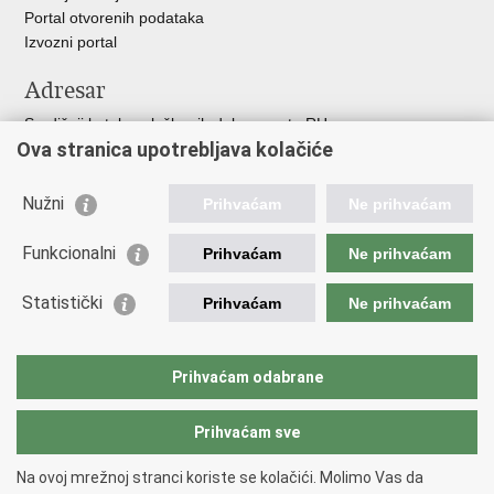
Portal otvorenih podataka
Izvozni portal
Adresar
Središnji katalog službenih dokumenata RH
Ova stranica upotrebljava kolačiće
Adresar tijela javne vlasti
Adresar političkih stranaka u RH
Popis dužnosnika u RH
Nužni
Prihvaćam
Ne prihvaćam
Korisne poveznice
Funkcionalni
Prihvaćam
Ne prihvaćam
Vlada RH
Statistički
Hrvatski Sabor
Prihvaćam
Ne prihvaćam
Ured Predsjednika
Porezna uprava
Carinska uprava
Prihvaćam odabrane
Pučki pravobranitelj
Prihvaćam sve
Na ovoj mrežnoj stranci koriste se kolačići. Molimo Vas da
Povratak na vrh