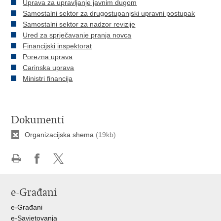
Uprava za upravljanje javnim dugom
Samostalni sektor za drugostupanjski upravni postupak
Samostalni sektor za nadzor revizije
Ured za sprječavanje pranja novca
Financijski inspektorat
Porezna uprava
Carinska uprava
Ministri financija
Dokumenti
Organizacijska shema
(19kb)
Ispiši
Podijeli
Podijeli
stranicu
na
na
e-Građani
Facebooku
X-
u
e-Građani
e-Savjetovanja