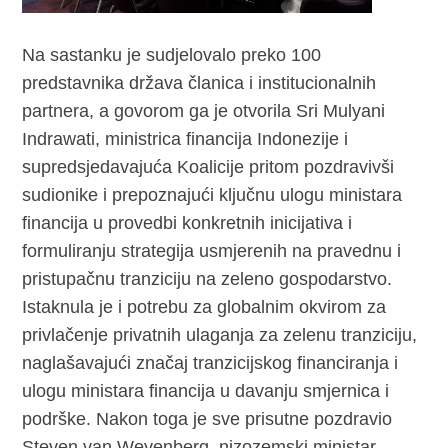
Na sastanku je sudjelovalo preko 100
predstavnika država članica i institucionalnih
partnera, a govorom ga je otvorila Sri Mulyani
Indrawati, ministrica financija Indonezije i
supredsjedavajuća Koalicije pritom pozdravivši
sudionike i prepoznajući ključnu ulogu ministara
financija u provedbi konkretnih inicijativa i
formuliranju strategija usmjerenih na pravednu i
pristupačnu tranziciju na zeleno gospodarstvo.
Istaknula je i potrebu za globalnim okvirom za
privlačenje privatnih ulaganja za zelenu tranziciju,
naglašavajući značaj tranzicijskog financiranja i
ulogu ministara financija u davanju smjernica i
podrške. Nakon toga je sve prisutne pozdravio
Steven van Weyenberg, nizozemski ministar