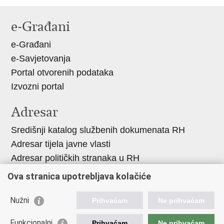
Ispiši
Podijeli
Podijeli
stranicu
na
na
e-Građani
Facebooku
X-
e-Građani
u
e-Savjetovanja
Portal otvorenih podataka
Izvozni portal
Adresar
Središnji katalog službenih dokumenata RH
Adresar tijela javne vlasti
Adresar političkih stranaka u RH
Popis dužnosnika u RH
Ova stranica upotrebljava kolačiće
Korisne poveznice
Nužni
Prihvaćam
Ne prihvaćam
Vlada RH
Funkcionalni
Prihvaćam
Ne prihvaćam