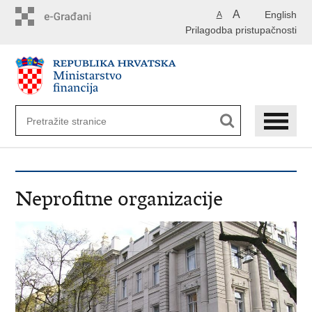
Preskoči
A
English
A
na
Prilagodba pristupačnosti
glavni
sadržaj
Neprofitne organizacije