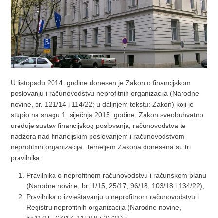
U listopadu 2014. godine donesen je Zakon o financijskom
poslovanju i računovodstvu neprofitnih organizacija (Narodne
novine, br. 121/14 i 114/22; u daljnjem tekstu: Zakon) koji je
stupio na snagu 1. siječnja 2015. godine. Zakon sveobuhvatno
uređuje sustav financijskog poslovanja, računovodstva te
nadzora nad financijskim poslovanjem i računovodstvom
neprofitnih organizacija. Temeljem Zakona donesena su tri
pravilnika:
Pravilnika o neprofitnom računovodstvu i računskom planu
(Narodne novine, br. 1/15, 25/17, 96/18, 103/18 i 134/22),
Pravilnika o izvještavanju u neprofitnom računovodstvu i
Registru neprofitnih organizacija (Narodne novine,
br.31/15, 67/17, 115/18 i 21/21) i