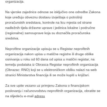
organizacija.
Na vjerske zajednice odnose se isključivo one odredbe Zakona
koje uređuju obveznu dostavu izvještaja o potrošnji
proračunskih sredstava, kontrole na licu mjesta od strane
nadležnih tijela državne uprave i jedinica lokalne i područne
(regionalne) samouprave koja su doznačila proračunska
sredstva.
Neprofitne organizacije upisuju se u Registar neprofitnih
organizacija nakon upisa u matične registre ili druge oblike
osnivanja u roku od 60 dana od upisa u matični registar, na
temelju podataka iz Obrasca Registar neprofitnih organizacija
(Obrazac: RNO) koji se u elektroničkom obliku nalazi na web
stranici Ministarstva financija ili se može kupiti u knjižari.
Za sve upite vezano uz primjenu Zakona o financijskom
poslovanju i računovodstvu neprofitnih organizacija, obratite se
na slijedeću e-mail
adresu